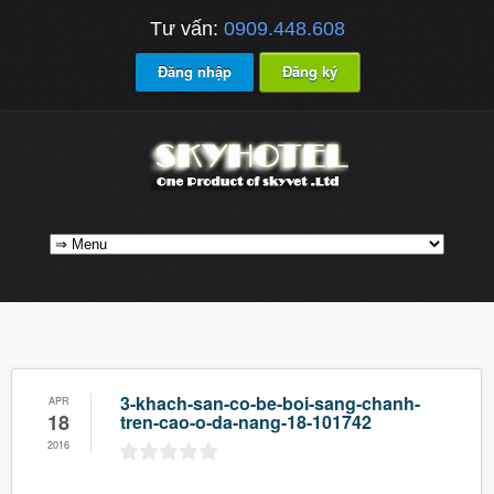
Tư vấn:
0909.448.608
Đăng nhập
Đăng ký
3-khach-san-co-be-boi-sang-chanh-
APR
18
tren-cao-o-da-nang-18-101742
2016