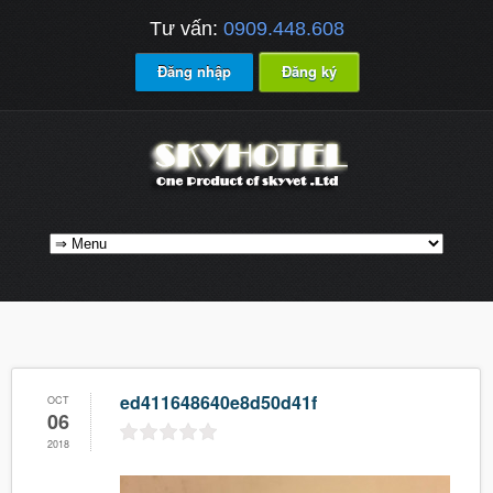
Tư vấn:
0909.448.608
Đăng nhập
Đăng ký
ed411648640e8d50d41f
OCT
06
2018