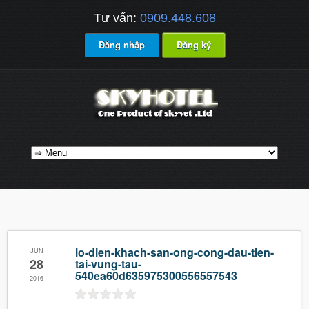
Tư vấn:
0909.448.608
Đăng nhập
Đăng ký
lo-dien-khach-san-ong-cong-dau-tien-
JUN
28
tai-vung-tau-
540ea60d635975300556557543
2016