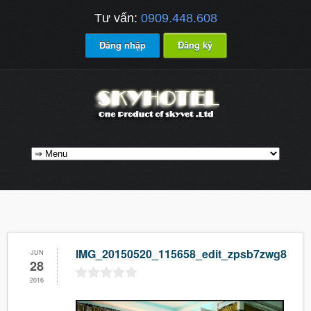
Tư vấn:
0909.448.608
Đăng nhập
Đăng ký
IMG_20150520_115658_edit_zpsb7zwg8h6
JUN
28
2016