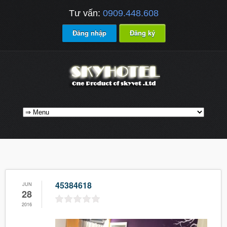
Tư vấn:
0909.448.608
Đăng nhập
Đăng ký
45384618
JUN
28
2016