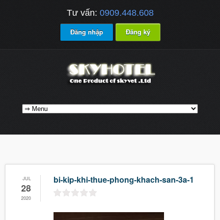
Tư vấn:
0909.448.608
Đăng nhập
Đăng ký
bi-kip-khi-thue-phong-khach-san-3a-1
JUL
28
2020