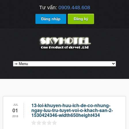
Tư vấn:
0909.448.608
Đăng nhập
Đăng ký
13-loi-khuyen-huu-ich-de-co-nhung-
JUL
01
ngay-luu-tru-tuyet-voi-o-khach-san-2-
1530424346-width650height434
2018