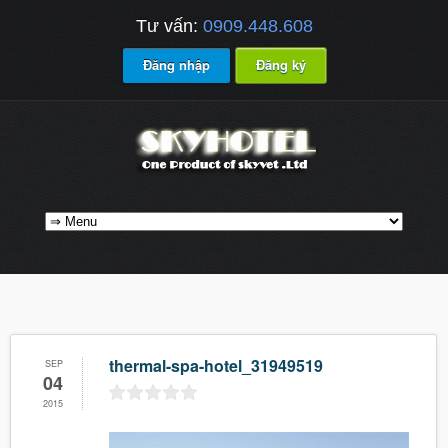
Tư vấn:
0909.448.608
Đăng nhập
Đăng ký
thermal-spa-hotel_31949519
SEP
04
2015