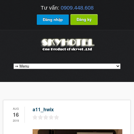
Tư vấn:
0909.448.608
Đăng nhập
Đăng ký
a11_hwix
AUG
16
2019