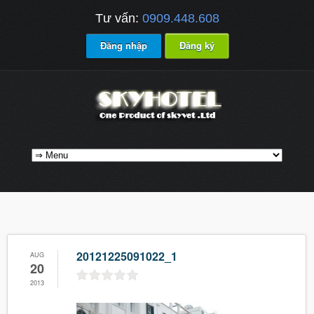
Tư vấn:
0909.448.608
Đăng nhập
Đăng ký
20121225091022_1
AUG
20
2013