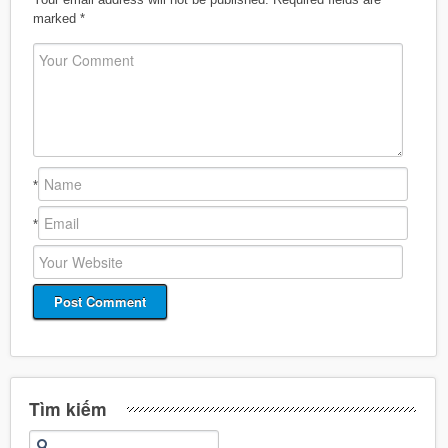
marked
*
*
*
Tìm kiếm