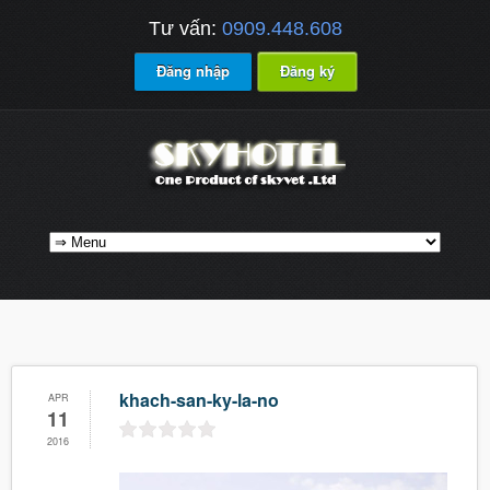
Tư vấn:
0909.448.608
Đăng nhập
Đăng ký
khach-san-ky-la-no
APR
11
2016