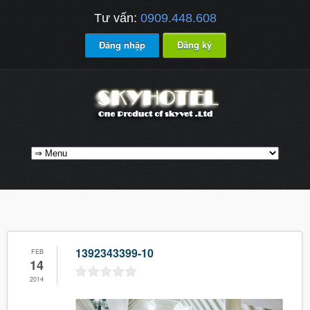
Tư vấn:
0909.448.608
Đăng nhập
Đăng ký
1392343399-10
FEB
14
2014