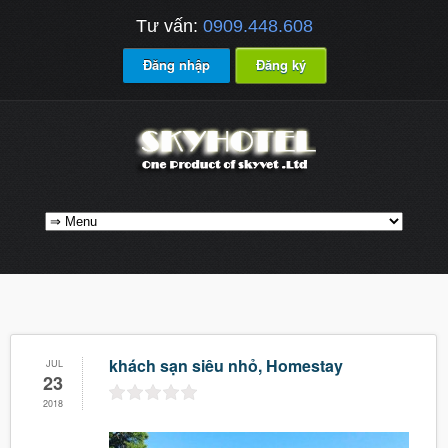
Tư vấn:
0909.448.608
Đăng nhập
Đăng ký
khách sạn siêu nhỏ, Homestay
JUL
23
2018