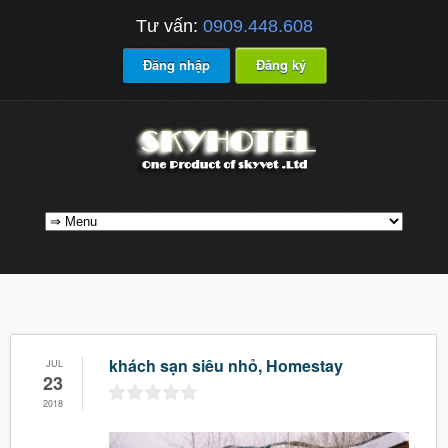
Tư vấn:
0909.448.608
Đăng nhập
Đăng ký
khách sạn siêu nhỏ, Homestay
JUL
23
2018