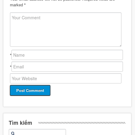
marked
*
*
*
Tìm kiếm