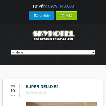
Tư vấn:
0909.448.608
Đăng nhập
Đăng ký
SUPER-DELUXE2
JAN
10
2014