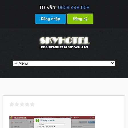
Tư vấn:
0909.448.608
Đăng nhập
Đăng ký