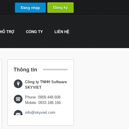
Đăng nhập
Đăng ký
HỖ TRỢ
CÔNG TY
LIÊN HỆ
Thông tin
Công ty TNHH Software
SKYVIET
Phone: 0909.448.608
Mobile: 0933.186.166
info@skyviet.com