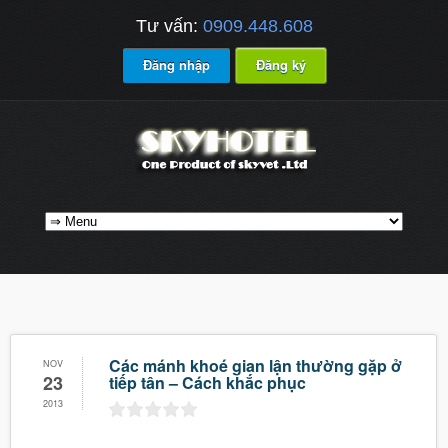
Tư vấn:
0909.448.608
Đăng nhập
Đăng ký
Các mánh khoé gian lận thường gặp ở
NOV
23
tiếp tân – Cách khắc phục
2013