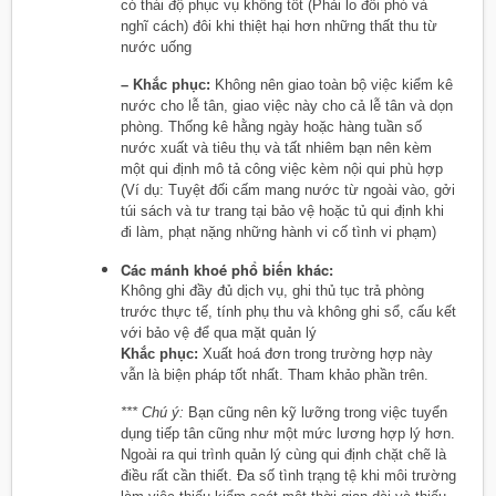
có thái độ phục vụ không tốt (Phải lo đối phó và
nghĩ cách) đôi khi thiệt hại hơn những thất thu từ
nước uống
– Khắc phục:
Không nên giao toàn bộ việc kiểm kê
nước cho lễ tân, giao việc này cho cả lễ tân và dọn
phòng. Thống kê hằng ngày hoặc hàng tuần số
nước xuất và tiêu thụ và tất nhiêm bạn nên kèm
một qui định mô tả công việc kèm nội qui phù hợp
(Ví dụ: Tuyệt đối cấm mang nước từ ngoài vào, gởi
túi sách và tư trang tại bảo vệ hoặc tủ qui định khi
đi làm, phạt nặng những hành vi cố tình vi phạm)
Các mánh khoé phổ biến khác:
Không ghi đầy đủ dịch vụ, ghi thủ tục trả phòng
trước thực tế, tính phụ thu và không ghi sổ, cấu kết
với bảo vệ để qua mặt quản lý
Khắc phục:
Xuất hoá đơn trong trường hợp này
vẫn là biện pháp tốt nhất. Tham khảo phần trên.
*** Chú ý:
Bạn cũng nên kỹ lưỡng trong việc tuyển
dụng tiếp tân cũng như một mức lương hợp lý hơn.
Ngoài ra qui trình quản lý cùng qui định chặt chẽ là
điều rất cần thiết. Đa số tình trạng tệ khi môi trường