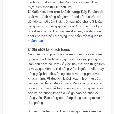
cách tốt nhất vì bạn phải đầu tư công sức. Hãy
thực hiện theo thứ tự sau đây:
1/ Xuất hoá đơn cho khách hàng:
Đây là cách tốt
nhất vì khách hàng sẽ giám sát số tiền họ trả, khi
đó tiếp tân sẽ cảm thấy trở ngại nếu phải bắt khách
hàng trả hơn những gì trên hoá đơn. Kiểm tra kỹ số
hoá đơn xuất ra. Bạn sẽ làm điều này dễ dàng và
chặt chẽ hơn nếu sử dụng một phần mềm
quản lý
khách sạn
.
2/ Ghi nhật ký khách hàng:
Nếu bạn có bộ phận bảo vệ riêng biệt hãy yêu cầu
ghi nhật ký khách hàng, giờ vào, giờ ra, phòng ở.
Bạn nên sắm bộ đàm để việc này trở nên thuận tiện
hơn và qui định cụ thể công việc. Ngoài ra việc này
cũng giúp bạn chuyện nghiệp hơn trong phục vụ
khách hàng.
Ví dụ:
Khi khách vào, nhiệm vụ của
bảo vệ báo lễ tân để sẵn sàng đón khách, khi nhận
phòng /trả phòng lễ tân có nhiệm vụ thông báo cho
bảo vệ số phòng khách ở để ghi vào sổ nhật ký
công việc. Bạn cũng có thể áp dụng tương tự với
dọn phòng.
3/ Kiểm tra bất ngờ:
Hãy thường xuyên kiểm tra