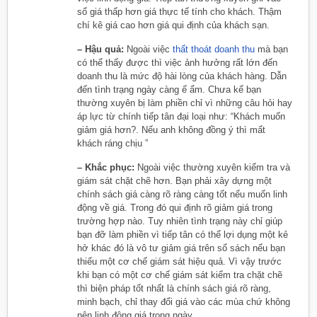
sổ giá thấp hơn giá thực tế tính cho khách. Thậm
chí kê giá cao hơn giá qui định của khách sạn.
– Hậu quả:
Ngoài việc
thất thoát doanh thu
mà bạn
có thể thấy được thì việc ảnh hưởng rất lớn đến
doanh thu là mức độ hài lòng của khách hàng. Dẫn
đến tình trạng ngày càng ế ẩm. Chưa kể bạn
thường xuyên bị làm phiền chỉ vì những câu hỏi hay
áp lực từ chính tiếp tân đại loại như: “Khách muốn
giảm giá hơn?. Nếu anh không đồng ý thì mất
khách ráng chịu ”
– Khắc phục:
Ngoài việc thường xuyên kiểm tra và
giám sát chặt chẽ hơn. Bạn phải xây dựng một
chính sách giá càng rõ ràng càng tốt nếu muốn linh
động về giá. Trong đó qui định rõ giảm giá trong
trường hợp nào. Tuy nhiên tình trạng này chỉ giúp
bạn đỡ làm phiền vì tiếp tân có thể lợi dụng một kẻ
hở khác đó là vô tư giảm giá trên sổ sách nếu bạn
thiếu một cơ chế giám sát hiệu quả. Vì vậy trước
khi bạn có một cơ chế giám sát kiểm tra chặt chẽ
thì biện pháp tốt nhất là chính sách giá rõ ràng,
minh bạch, chỉ thay đổi giá vào các mùa chứ không
nên linh động giá trong ngày.