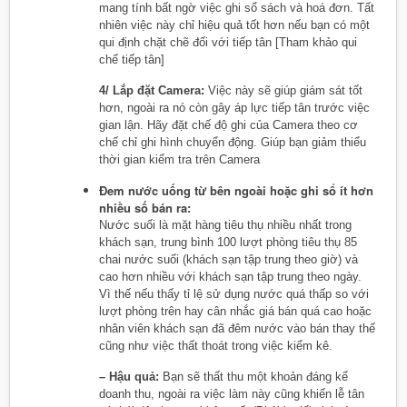
mang tính bất ngờ việc ghi sổ sách và hoá đơn. Tất
nhiên việc này chỉ hiệu quả tốt hơn nếu bạn có một
qui định chặt chẽ đối với tiếp tân [Tham khảo qui
chế tiếp tân]
4/ Lắp đặt Camera:
Việc này sẽ giúp giám sát tốt
hơn, ngoài ra nó còn gây áp lực tiếp tân trước việc
gian lận. Hãy đặt chế độ ghi của Camera theo cơ
chế chỉ ghi hình chuyển động. Giúp bạn giảm thiểu
thời gian kiểm tra trên Camera
Đem nước uống từ bên ngoài hoặc ghi sổ ít hơn
nhiều số bán ra:
Nước suối là mặt hàng tiêu thụ nhiều nhất trong
khách sạn, trung bình 100 lượt phòng tiêu thụ 85
chai nước suối (khách sạn tập trung theo giờ) và
cao hơn nhiều với khách sạn tập trung theo ngày.
Vì thế nếu thấy tỉ lệ sử dụng nước quá thấp so với
lượt phòng trên hay cân nhắc giá bán quá cao hoặc
nhân viên khách sạn đã đêm nước vào bán thay thế
cũng như việc thất thoát trong việc kiểm kê.
– Hậu quả:
Bạn sẽ thất thu một khoản đáng kể
doanh thu, ngoài ra việc làm này cũng khiến lễ tân