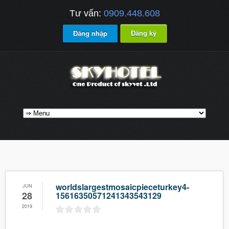
Tư vấn:
0909.448.608
Đăng nhập
Đăng ký
worldslargestmosaicpieceturkey4-
JUN
28
15616350571241343543129
2019