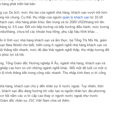
 hàng phát triển bài bản.
g cục Du lịch, mức thù lao của ngành nhà hàng, khách sạn vượt trội hơn
ộng nói chung. Cụ thể, thu nhập của người
quản lý khách sạn
từ 10-18
 khách sạn, nhà hàng phân khúc tầm trung và từ 2000 USD/tháng trở lên
hàng từ 3-5 sao. Đối với bếp trưởng và bếp trưởng điều hành, mức lương
 triệu/tháng, chưa kể các khoản hoa hồng, phụ cấp hậu hĩnh khác…
riển ở lĩnh vực nhà hàng khách sạn và ẩm thực, bà Tống Thị Nhị Hà, giám
ạn New World cho biết, triển vọng ở ngành nghề nhà hàng khách sạn và
ội thăng tiến nhanh, mức độ đào thải ngành nghề thấp, thu nhập tương đối
 phúc lợi xã hội.
ng, Tổng Giám đốc Hướng nghiệp Á Âu, ngành nhà hàng, khách sạn và
nghiệp cao hơn so với những ngành nghề khác. Mỗi một độ tuổi có một vị
 lộ trình thăng tiến trong công việc nhanh. Thu nhập tính theo vị trí công
.
hà hàng, khách sạn chú ý đến nhân sự ở nước ngoài. Tuy nhiên, thời
, khách sạn đều đang hướng tới việc tạo ra nguồn nhân lực địa phương.
 cơ hội nắm các vị trí cấp cao thay vì người nước ngoài như trước
, Giám đốc nhân sự JSC Việt Nam chia sẻ thêm.
g