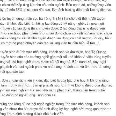
ày chưa thể đáp ứng kịp nhu cầu của ngành. Bên cạnh đó, những ứng viên
này có đến 53% chưa qua đào tạo, làm ảnh hưởng đến chất lượng dịch vụ.
 việc tuyển dụng nhân sự, bà Tống Thị Nhị Hà cho biết thêm:”Để tuyển
ày rất khó, đặc biệt là những lao động có kỹ năng nghề và ngoại ngữ.
 tuyển 10 lao động thì chỉ tuyển được 2 lao động đáp ứng được yêu
 4 -5 sao buộc phải tuyển những lao động chưa có kinh nghiệm hoặc chưa
, nếu không thì sẽ rất khó tuyển được lao động có chất lượng. Vì vậy, hầu
 có một bộ phận chuyên đào tạo lại ứng viên từ đầu bếp, lễ tân…”.
 tuyển sinh ở lĩnh vực nhà hàng, khách sạn và ẩm thực, ông Tạ Quang
 tuyển sinh của các trường nghề gặp một số khó khăn vì việc trúng tuyển
cùng với đó học nghề chưa được xã hội ủng hộ. Bên cạnh đó, suy nghĩ
u gia đình vẫn coi ngành phục vụ nhà hàng, khách sạn và ẩm thực là công
phải qua đào tạo.
, đơn vị gặp rất nhiều ý kiến, đặc biệt là của bậc phụ huynh khi cho rằng
 làm một ly sinh tố… cần gì phải đi học. Chính vì không được qua đào tạo
hĩ làm việc nghiêm túc nên khả năng phát triển, thăng tiến trong nghề
 lao động bỏ nghề”, ông Tùng chia sẻ.
 cũng cho rằng dù cơ hội nghề nghiệp trong lĩnh vực nhà hàng, khách sạn
g vẫn chưa thu hút được thí sinh đăng ký học nghề bởi trong quá trình tư
ường chưa định hướng được cho sinh viên.