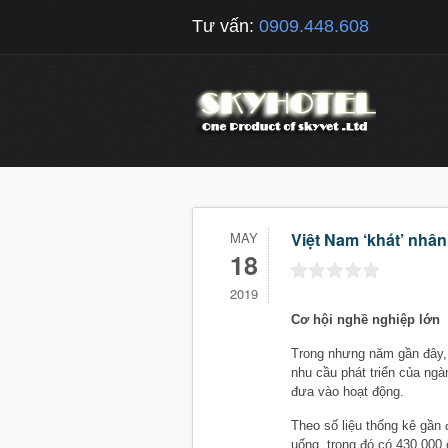
Tư vấn:
0909.448.608
MAY
Việt Nam ‘khát’ nhâ
18
2019
Cơ hội nghề nghiệp lớn
Trong nhưng năm gần đây,
nhu cầu phát triển của ngà
đưa vào hoạt động.
Theo số liệu thống kê gần
uống, trong đó có 430.000