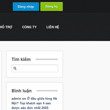
Đăng nhập
Đăng ký
HỖ TRỢ
CÔNG TY
LIÊN HỆ
Tìm kiếm
Bình luận
admin
on
Ở đâu giữa lòng Hà
Nội? Top khách sạn 4 sao
được săn đón nhất 2025