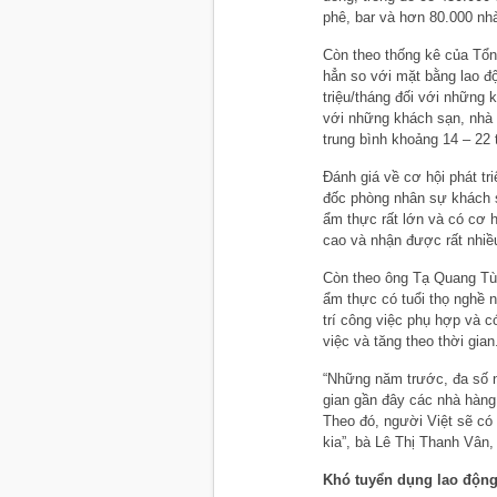
phê, bar và hơn 80.000 nhà
Còn theo thống kê của Tổn
hẳn so với mặt bằng lao đ
triệu/tháng đối với những
với những khách sạn, nhà 
trung bình khoảng 14 – 22
Đánh giá về cơ hội phát t
đốc phòng nhân sự khách s
ẩm thực rất lớn và có cơ h
cao và nhận được rất nhiều
Còn theo ông Tạ Quang Tù
ẩm thực có tuổi thọ nghề 
trí công việc phụ hợp và có
việc và tăng theo thời gian
“Những năm trước, đa số n
gian gần đây các nhà hàng
Theo đó, người Việt sẽ có
kia”, bà Lê Thị Thanh Vân
Khó tuyển dụng lao độn