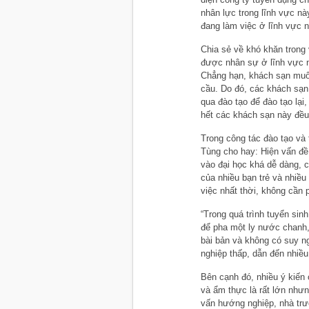
nhân lực trong lĩnh vực n
đang làm việc ở lĩnh vực 
Chia sẻ về khó khăn trong
được nhân sự ở lĩnh vực n
Chẳng hạn, khách sạn muốn
cầu. Do đó, các khách sạn
qua đào tạo để đào tạo lại
hết các khách sạn này đều
Trong công tác đào tạo và
Tùng cho hay: Hiện vấn đề
vào đại học khá dễ dàng, 
của nhiều bạn trẻ và nhiề
việc nhất thời, không cần 
“Trong quá trình tuyển sinh
để pha một ly nước chanh,
bài bản và không có suy ng
nghiệp thấp, dẫn đến nhiều
Bên cạnh đó, nhiều ý kiến
và ẩm thực là rất lớn nhưn
vấn hướng nghiệp, nhà tr