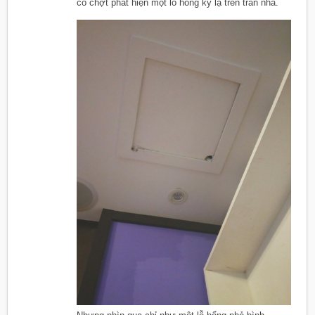
cô chợt phát hiện một lỗ hổng kỳ lạ trên trần nhà.