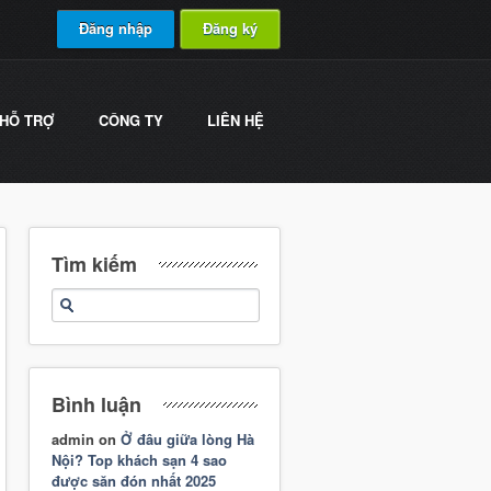
Đăng nhập
Đăng ký
HỖ TRỢ
CÔNG TY
LIÊN HỆ
Tìm kiếm
Bình luận
admin
on
Ở đâu giữa lòng Hà
Nội? Top khách sạn 4 sao
được săn đón nhất 2025