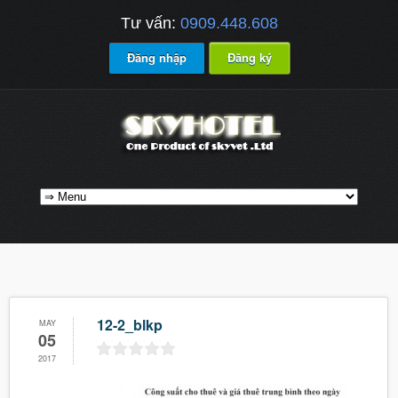
Tư vấn:
0909.448.608
Đăng nhập
Đăng ký
12-2_blkp
MAY
05
2017