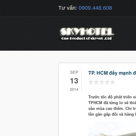
Tư vấn:
0909.448.608
SEP
TP. HCM đẩy mạnh đ
13
2014
Trước tốc độ phát triển 
TPHCM đã từng lo sẽ th
vào mùa cao điểm. Chỉ t
lên gần gấp đôi và hàng 