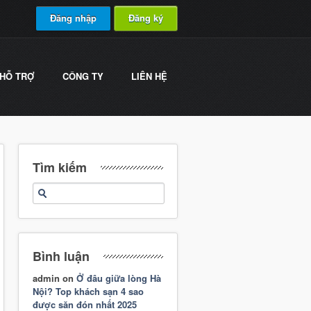
Đăng nhập
Đăng ký
HỖ TRỢ
CÔNG TY
LIÊN HỆ
Tìm kiếm
Bình luận
admin
on
Ở đâu giữa lòng Hà
Nội? Top khách sạn 4 sao
được săn đón nhất 2025