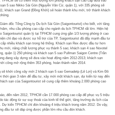
, TPHCM sẽ có thêm một lượng lớn phòng khách sạn cao cấp đưa vào
 sạn 5 sao Nikko Sài Gòn (Nguyễn Văn Cừ, quận 1), với 335 phòng sẽ
11; khách sạn Grand (Đồng Khởi) sẽ hoàn thành khu mới, trở thành khách
phòng.
iám đốc Tổng Công ty Du lịch Sài Gòn (Saigontourist) cho biết, với tăng
/năm, nhu cầu phòng cao cấp cho ngành du lịch TPHCM rất lớn. Hiện hệ
o Saigontourist quản lý tại TPHCM cung ứng gần 1/3 lượng phòng ở cao
hiện chỉ đạo và được sự hỗ trợ của TP, Saigontourist đã đẩy mạnh đầu tư
 cấp nhiều khách sạn trong hệ thống. Khách sạn Rex được đầu tư hơn
hu mới, nâng chất lượng phục vụ thành 5 sao; khách sạn 4 sao Novotel
ng, quận 1) 250 phòng và khách sạn 5 sao Pullman Saigon Centre (Trần
òng đang xây dựng sẽ đưa vào hoạt động năm 2012-2013; khách sạn
hởi công mở rộng thêm 353 phòng, hoàn thành năm 2014.
ng sẽ khởi công xây mới 2 khách sạn 5 sao Gemadetp (Lê Lợi) và Kim Đô
 thời gian 3 năm để đầu tư, xây mới một khách sạn, dự kiến từ nay đến
khách sạn của Saigontourist sẽ cung cấp thêm khoảng 2.000 phòng cao
áo, đến năm 2012, TPHCM cần 17.000 phòng cao cấp để phục vụ 5 triệu
do tác động từ sự suy thoái của kinh tế thế giới, tăng trưởng du lịch của
. Dự kiến TPHCM chỉ đón khoảng 4 triệu khách trong năm 2012. Do vậy,
ang đầu tư sẽ đáp ứng được phần lớn nhu cầu đón khách.