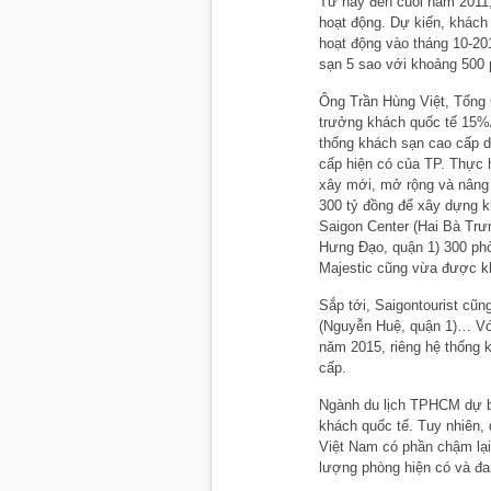
Từ nay đến cuối năm 2011
hoạt động. Dự kiến, khách
hoạt động vào tháng 10-20
sạn 5 sao với khoảng 500 
Ông Trần Hùng Việt, Tổng G
trưởng khách quốc tế 15%
thống khách sạn cao cấp d
cấp hiện có của TP. Thực 
xây mới, mở rộng và nâng
300 tỷ đồng để xây dựng k
Saigon Center (Hai Bà Trư
Hưng Đạo, quận 1) 300 ph
Majestic cũng vừa được k
Sắp tới, Saigontourist cũ
(Nguyễn Huệ, quận 1)… Với
năm 2015, riêng hệ thống 
cấp.
Ngành du lịch TPHCM dự b
khách quốc tế. Tuy nhiên, 
Việt Nam có phần chậm lại
lượng phòng hiện có và đ