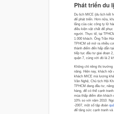
Phát triển du 
Du lịch MICE (du lịch kết
để phát triển. Hơn nữa, kh
lắng của các công ty lữ h
điều kiện vật chất để phụ
người. Thực tế, tại TPHCM
1.000 khách. Ông Trần Hùn
TPHCM sẽ mở ra nhiều cơ h
thành điểm đến hấp dẫn tạ
tiếp tục đầu tư giai đoạn 
quận 7, cùng với đó là 2 k
Không chỉ riêng thị trườn
năng. Hiện nay, khách nội
khách MICE mà lượng khách
Văn Nghệ, Chủ tịch Hội Kh
TPHCM đang đầu tư, nâng 
hàng, để có thể cạnh tranh
mùa thấp điểm đón khách 
10% so với năm 2010. Ngoà
-2007, một số tập đoàn
quả
để tăng sức cạnh tranh và