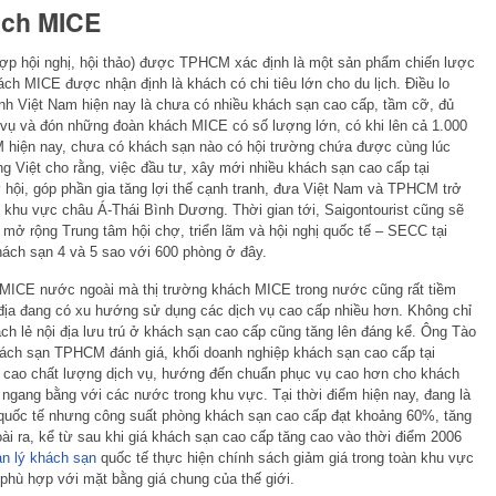
lịch MICE
 hợp hội nghị, hội thảo) được TPHCM xác định là một sản phẩm chiến lược
ách MICE được nhận định là khách có chi tiêu lớn cho du lịch. Điều lo
ành Việt Nam hiện nay là chưa có nhiều khách sạn cao cấp, tầm cỡ, đủ
c vụ và đón những đoàn khách MICE có số lượng lớn, có khi lên cả 1.000
 hiện nay, chưa có khách sạn nào có hội trường chứa được cùng lúc
g Việt cho rằng, việc đầu tư, xây mới nhiều khách sạn cao cấp tại
ội, góp phần gia tăng lợi thế cạnh tranh, đưa Việt Nam và TPHCM trở
i khu vực châu Á-Thái Bình Dương. Thời gian tới, Saigontourist cũng sẽ
2, mở rộng Trung tâm hội chợ, triển lãm và hội nghị quốc tế – SECC tại
hách sạn 4 và 5 sao với 600 phòng ở đây.
g MICE nước ngoài mà thị trường khách MICE trong nước cũng rất tiềm
 địa đang có xu hướng sử dụng các dịch vụ cao cấp nhiều hơn. Không chỉ
 lẻ nội địa lưu trú ở khách sạn cao cấp cũng tăng lên đáng kể. Ông Tào
ách sạn TPHCM đánh giá, khối doanh nghiệp khách sạn cao cấp tại
cao chất lượng dịch vụ, hướng đến chuẩn phục vụ cao hơn cho khách
 ngang bằng với các nước trong khu vực. Tại thời điểm hiện nay, đang là
quốc tế nhưng công suất phòng khách sạn cao cấp đạt khoảng 60%, tăng
i ra, kể từ sau khi giá khách sạn cao cấp tăng cao vào thời điểm 2006
n lý khách sạn
quốc tế thực hiện chính sách giảm giá trong toàn khu vực
 phù hợp với mặt bằng giá chung của thế giới.