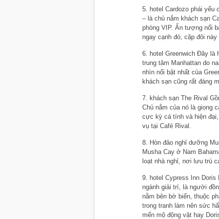
5. hotel Cardozo phái yếu 
– là chủ nắm khách sạn Car
phòng VIP. Ấn tượng nổi b
ngay cạnh đó, cặp đôi này
6. hotel Greenwich Đây là
trung tâm Manhattan do na
nhìn nổi bật nhất của Gre
khách sạn cũng rất đáng m
7. khách sạn The Rival Gồm
Chủ nắm của nó là giọng c
cực kỳ cá tính và hiện đại
vụ tại Café Rival.
8. Hòn đảo nghỉ dưỡng Mus
Musha Cay ở Nam Bahamas 
loạt nhà nghỉ, nơi lưu trú 
9. hotel Cypress Inn Doris
ngành giải trí, là người 
nằm bên bờ biển, thuộc phạ
trong tranh làm nên sức h
mến mộ động vật hay Dori