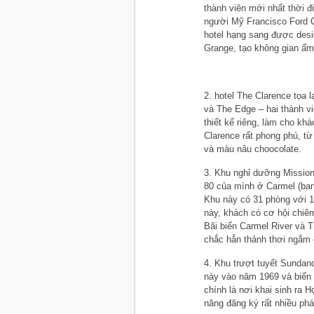
thành viên mới nhất thời 
người Mỹ Francisco Ford C
hotel hạng sang được desi
Grange, tạo không gian ấm
2. hotel The Clarence tọa 
và The Edge – hai thành 
thiết kế riêng, làm cho kh
Clarence rất phong phú, t
và màu nâu choocolate.
3. Khu nghỉ dưỡng Mission 
80 của mình ở Carmel (bang
Khu này có 31 phòng với 1
này, khách có cơ hội chiê
Bãi biển Carmel River và 
chắc hẳn thảnh thơi ngắm 
4. Khu trượt tuyết Sundan
này vào năm 1969 và biến 
chính là nơi khai sinh ra 
năng đăng ký rất nhiều phá