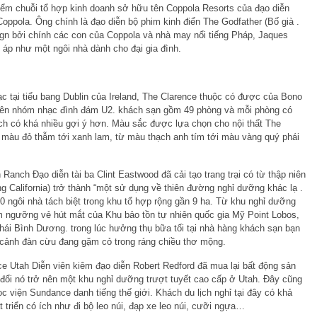
điểm chuỗi tổ hợp kinh doanh sở hữu tên Coppola Resorts của đạo diễn
oppola. Ông chính là đạo diễn bộ phim kinh điển The Godfather (Bố già .
gn bởi chính các con của Coppola và nhà may nổi tiếng Pháp, Jaques
 áp như một ngôi nhà dành cho đại gia đình.
lạc tại tiểu bang Dublin của Ireland, The Clarence thuộc có được của Bono
viên nhóm nhạc đình đám U2. khách sạn gồm 49 phòng và mỗi phòng có
ách có khá nhiều gợi ý hơn. Màu sắc được lựa chọn cho nội thất The
ừ màu đỏ thẫm tới xanh lam, từ màu thạch anh tím tới màu vàng quý phái
Ranch Đạo diễn tài ba Clint Eastwood đã cải tạo trang trại có từ thập niên
 California) trở thành “một sử dụng về thiên đường nghỉ dưỡng khác lạ .
0 ngôi nhà tách biệt trong khu tổ hợp rộng gần 9 ha. Từ khu nghỉ dưỡng
m ngưỡng vẻ hút mắt của Khu bảo tồn tự nhiên quốc gia Mỹ Point Lobos,
Thái Bình Dương. trong lúc hưởng thụ bữa tối tại nhà hàng khách sạn bạn
cảnh đàn cừu đang gặm cỏ trong ráng chiều thơ mộng.
ce Utah Diễn viên kiêm đạo diễn Robert Redford đã mua lại bất động sản
đổi nó trở nên một khu nghỉ dưỡng trượt tuyết cao cấp ở Utah. Đây cũng
Học viện Sundance danh tiếng thế giới. Khách du lịch nghỉ tại đây có khả
t triển có ích như đi bộ leo núi, đạp xe leo núi, cưỡi ngựa…