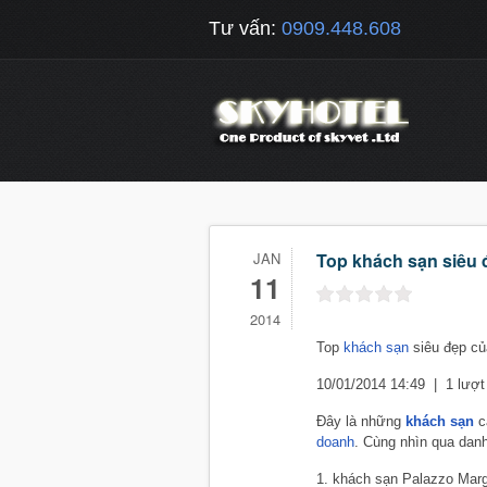
Tư vấn:
0909.448.608
JAN
Top khách sạn siêu 
11
2014
Top
khách sạn
siêu đẹp củ
10/01/2014 14:49 | 1 lượ
Đây là những
khách sạn
ca
doanh
. Cùng nhìn qua dan
1. khách sạn Palazzo Margh