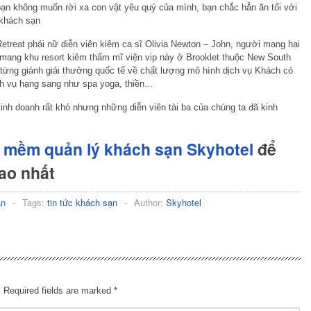
ạn không muốn rời xa con vật yêu quý của mình, bạn chắc hẳn ăn tối với
 khách sạn
etreat phái nữ diễn viên kiêm ca sĩ Olivia Newton – John, người mang hai
 mang khu resort kiêm thẩm mĩ viện vip này ở Brooklet thuộc New South
 từng giành giải thưởng quốc tế về chất lượng mô hình dịch vụ Khách có
ch vụ hạng sang như spa yoga, thiền…
inh doanh rất khó nhưng những diễn viên tài ba của chúng ta đã kinh
 mềm quản lý khách sạn Skyhotel
để
cao nhất
ạn
-
Tags:
tin tức khách sạn
-
Author:
Skyhotel
.
Required fields are marked
*