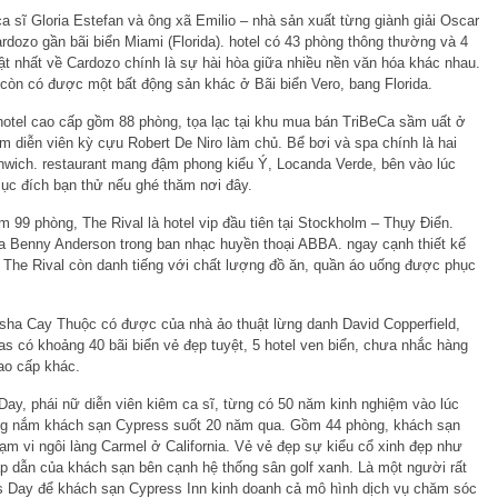
ca sĩ Gloria Estefan và ông xã Emilio – nhà sản xuất từng giành giải Oscar
dozo gần bãi biển Miami (Florida). hotel có 43 phòng thông thường và 4
ật nhất về Cardozo chính là sự hài hòa giữa nhiều nền văn hóa khác nhau.
 còn có được một bất động sản khác ở Bãi biển Vero, bang Florida.
 hotel cao cấp gồm 88 phòng, tọa lạc tại khu mua bán TriBeCa sầm uất ở
m diễn viên kỳ cựu Robert De Niro làm chủ. Bể bơi và spa chính là hai
enwich. restaurant mang đậm phong kiểu Ý, Locanda Verde, bên vào lúc
ục đích bạn thử nếu ghé thăm nơi đây.
 99 phòng, The Rival là hotel vip đầu tiên tại Stockholm – Thụy Điển.
a Benny Anderson trong ban nhạc huyền thoại ABBA. ngay cạnh thiết kế
, The Rival còn danh tiếng với chất lượng đồ ăn, quần áo uống được phục
ha Cay Thuộc có được của nhà ảo thuật lừng danh David Copperfield,
có khoảng 40 bãi biển vẻ đẹp tuyệt, 5 hotel ven biển, chưa nhắc hàng
cao cấp khác.
 Day, phái nữ diễn viên kiêm ca sĩ, từng có 50 năm kinh nghiệm vào lúc
đồng nắm khách sạn Cypress suốt 20 năm qua. Gồm 44 phòng, khách sạn
m vi ngôi làng Carmel ở California. Vẻ vẻ đẹp sự kiểu cổ xinh đẹp như
ấp dẫn của khách sạn bên cạnh hệ thống sân golf xanh. Là một người rất
s Day để khách sạn Cypress Inn kinh doanh cả mô hình dịch vụ chăm sóc