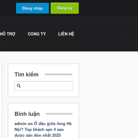
Đăng nhập
Đăng ký
HỖ TRỢ
CÔNG TY
LIÊN HỆ
Tìm kiếm
Bình luận
admin
on
Ở đâu giữa lòng Hà
Nội? Top khách sạn 4 sao
được săn đón nhất 2025