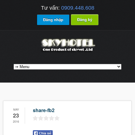
Tư vấn:
0909.448.608
Đăng nhập
Đăng ký
share-fb2
MAY
23
2016