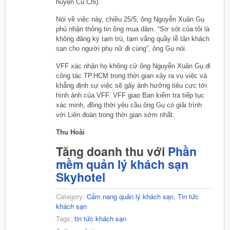
huyện Củ Chi).
Nói về việc này, chiều 25/5, ông Nguyễn Xuân Gụ
phủ nhận thông tin ông mua dâm. “Sơ sót của tôi là
không đăng ký tạm trú, tạm vắng quầy lễ tân khách
sạn cho người phụ nữ đi cùng”, ông Gụ nói.
VFF xác nhận họ không cử ông Nguyễn Xuân Gụ đi
công tác TP.HCM trong thời gian xảy ra vụ việc và
khẳng định sự việc sẽ gây ảnh hưởng tiêu cực tới
hình ảnh của VFF. VFF giao Ban kiểm tra tiếp tục
xác minh, đồng thời yêu cầu ông Gụ có giải trình
với Liên đoàn trong thời gian sớm nhất.
Thu Hoài
Tăng doanh thu với
Phần
mềm quản lý khách sạn
Skyhotel
Category:
Cẩm nang quản lý khách sạn
,
Tin tức
khách sạn
Tags:
tin tức khách sạn