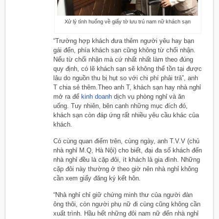
Xử lý tình huống về giấy tờ lưu trú nam nữ khách sạn
“Trường hợp khách đưa thêm người yêu hay bạn
gái đến, phía khách sạn cũng không từ chối nhận.
Nếu từ chối nhận mà cứ nhất nhất làm theo đúng
quy định, có lẽ khách sạn sẽ không thể tồn tại được
lâu do nguồn thu bị hụt so với chi phí phải trả”, anh
T chia sẻ thêm.Theo anh T, khách sạn hay nhà nghỉ
mở ra để
kinh doanh
dịch vụ phòng nghỉ và ăn
uống. Tuy nhiên, bên cạnh những mục đích đó,
khách sạn còn đáp ứng rất nhiều yêu cầu khác của
khách.
Có cùng quan điểm trên, cùng ngày, anh T.V.V (chủ
nhà nghỉ M.Q, Hà Nội) cho biết, đại đa số khách đến
nhà nghỉ đều là cặp đôi, ít khách là gia đình. Những
cặp đôi này thường ở theo giờ nên nhà nghỉ không
cần xem giấy đăng ký kết hôn.
“Nhà nghỉ chỉ giữ chứng minh thư của người đàn
ông thôi, còn người phụ nữ đi cùng cũng không cần
xuất trình. Hầu hết những đôi nam nữ đến nhà nghỉ