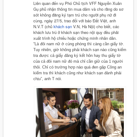
Liên quan đến vụ Phó Chủ tịch VFF Nguyễn Xuân
Gụ phủ nhận thông tin mua dâm và cho rằng do sơ
sót không đăng ký tạm trú cho người phụ nữ đi
cùng, ngày 27/5, trao đổi với báo Đất Việt, anh
N.V.T (chủ
khách sạn
V.N, Hà Nội) cho biết, các
khách lưu trú ở khách sạn theo nội quy đều phải
xuất trình hộ chiếu hoặc chứng minh nhân dân.
“Là đôi nam nữ ở cùng phòng thì càng cần giấy tờ.
Tuy nhiên, giờ không phải khách sạn nào cũng kiểm
tra được cả giấy đăng ký kết hôn hay thu giấy tờ
của cả đôi nam nữ đó mà chỉ cần giữ của 1 người
thôi. Chỉ có trường hợp nào quá đen gặp Công an
kiểm tra thì khách cũng như khách sạn đành phải
chịu”, anh T nói.