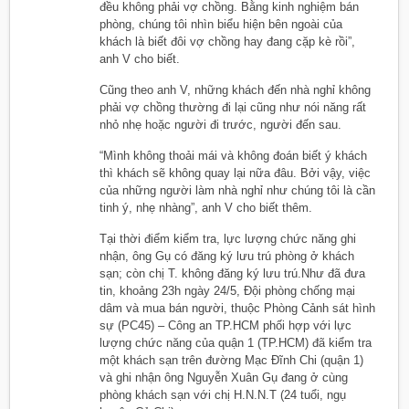
đều không phải vợ chồng. Bằng kinh nghiệm bán
phòng, chúng tôi nhìn biểu hiện bên ngoài của
khách là biết đôi vợ chồng hay đang cặp kè rồi”,
anh V cho biết.
Cũng theo anh V, những khách đến nhà nghỉ không
phải vợ chồng thường đi lại cũng như nói năng rất
nhỏ nhẹ hoặc người đi trước, người đến sau.
“Mình không thoải mái và không đoán biết ý khách
thì khách sẽ không quay lại nữa đâu. Bởi vậy, việc
của những người làm nhà nghỉ như chúng tôi là cần
tinh ý, nhẹ nhàng”, anh V cho biết thêm.
Tại thời điểm kiểm tra, lực lượng chức năng ghi
nhận, ông Gụ có đăng ký lưu trú phòng ở khách
sạn; còn chị T. không đăng ký lưu trú.Như đã đưa
tin, khoảng 23h ngày 24/5, Đội phòng chống mại
dâm và mua bán người, thuộc Phòng Cảnh sát hình
sự (PC45) – Công an TP.HCM phối hợp với lực
lượng chức năng của quận 1 (TP.HCM) đã kiểm tra
một khách sạn trên đường Mạc Đĩnh Chi (quận 1)
và ghi nhận ông Nguyễn Xuân Gụ đang ở cùng
phòng khách sạn với chị H.N.N.T (24 tuổi, ngụ