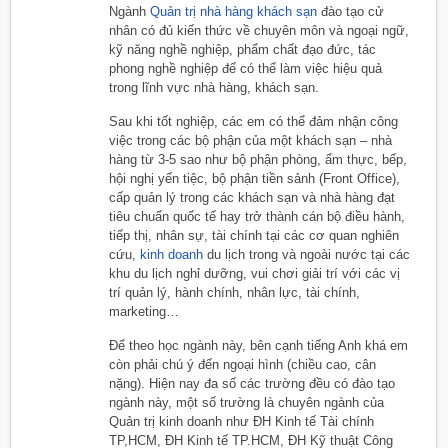
Ngành
Quản trị nhà hàng khách sạn
đào tạo cử
nhân có đủ kiến thức về chuyên môn và ngoại ngữ,
kỹ năng nghề nghiệp, phẩm chất đạo đức, tác
phong nghề nghiệp để có thể làm việc hiệu quả
trong lĩnh vực nhà hàng, khách sạn.
Sau khi tốt nghiệp, các em có thể đảm nhận công
việc trong các bộ phận của một khách sạn – nhà
hàng từ 3-5 sao như bộ phận phòng, ẩm thực, bếp,
hội nghị yến tiệc, bộ phận tiền sảnh (Front Office),
cấp quản lý trong các khách sạn và nhà hàng đạt
tiêu chuẩn quốc tế hay trở thành cán bộ điều hành,
tiếp thị, nhân sự, tài chính tại các cơ quan nghiên
cứu,
kinh doanh
du lịch trong và ngoài nước tại các
khu du lịch nghỉ dưỡng, vui chơi giải trí với các vị
trí quản lý, hành chính, nhân lực, tài chính,
marketing…
Để theo học ngành này, bên cạnh tiếng Anh khá em
còn phải chú ý đến ngoại hình (chiều cao, cân
nặng). Hiện nay đa số các trường đều có đào tạo
ngành này, một số trường là chuyên ngành của
Quản trị kinh doanh như ĐH Kinh tế Tài chính
TP,HCM, ĐH Kinh tế TP.HCM, ĐH Kỹ thuật Công