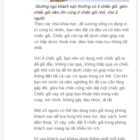
Giường ngủ khách sạn thường có 4 chiếc gối, gồm
chiếc gối nằm lớn cùng 2 chiếc gối nhỏ, cho 2
người.
Theo các nhà khoa học, để xương sống có đúng vị
trí cong tự nhiên, bạn nên đặt cả đầu và cổ trên một
chiếc gối. Chiếc gối còn lại để dưới chân giúp các
cơ bắp được thoải mái, đảm bảo máu lưu thông tốt
nhất.
Với 4 chiếc gối, bạn nên sử dụng một chiếc gối to
để gối đầu, không cao quá, không thấp quá và chiếc
gối nhỏ còn lại để lót dưới chân sẽ giúp máu lưu
thông đến tất cả các cơ quan trong cơ thể. Còn khi
bạn trở mình và nằm nghiêng thì độ cao cần tăng
gấp đôi, giữa hai chân cũng nên đặt một chiếc gối.
Chiếc gối này sẽ giúp bạn thuận tiện trong việc
xoay, trở mình, không gây đau nhức, dị tật.
Một số người có thể tận dụng luôn gối trong phòng
khách sạn để tựa lưng khi xem tivi, đọc sách, lướt
điện thoại. Vì vậy, việc đặt 4 chiếc gối trong phòng
khách sạn mang lại rất nhiều lợi ích.
Vì sao khách sạn không dùng thống nhất một kiểu