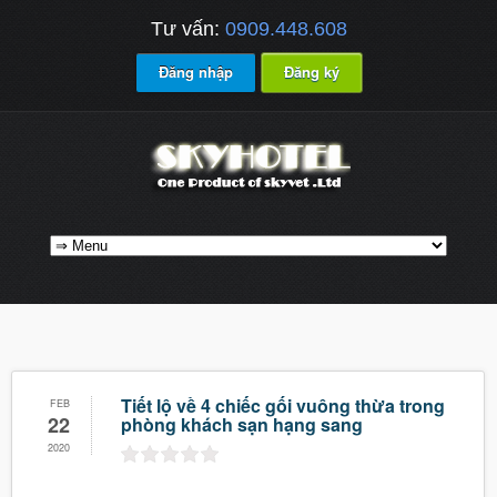
Tư vấn:
0909.448.608
Đăng nhập
Đăng ký
Tiết lộ về 4 chiếc gối vuông thừa trong
FEB
22
phòng khách sạn hạng sang
2020