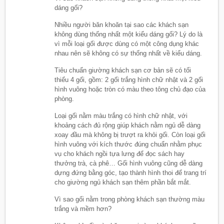
dáng gối?
Nhiều người băn khoăn tại sao các khách sạn
không dùng thống nhất một kiểu dáng gối? Lý do là
vì mỗi loại gối được dùng có một công dụng khác
nhau nên sẽ không có sự thống nhất về kiểu dáng.
Tiêu chuẩn giường khách sạn cơ bản sẽ có tối
thiểu 4 gối, gồm: 2 gối trắng hình chữ nhật và 2 gối
hình vuông hoặc tròn có màu theo tông chủ đạo của
phòng.
Loại gối nằm màu trắng có hình chữ nhật, với
khoảng cách đủ rộng giúp khách nằm ngủ dễ dàng
xoay đầu mà không bị trượt ra khỏi gối. Còn loại gối
hình vuông với kích thước đúng chuẩn nhằm phục
vụ cho khách ngồi tựa lưng để đọc sách hay
thưởng trà, cà phê… Gối hình vuông cũng dễ dàng
dựng đứng bằng góc, tạo thành hình thoi để trang trí
cho giường ngủ khách sạn thêm phần bắt mắt.
Vì sao gối nằm trong phòng khách sạn thường màu
trắng và mềm hơn?