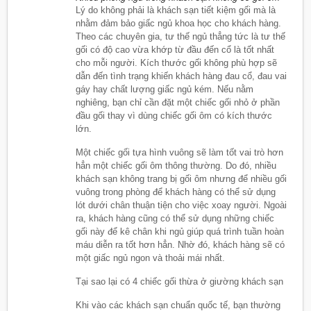
Lý do không phải là khách sạn tiết kiệm gối mà là
nhằm đảm bảo giấc ngủ khoa học cho khách hàng.
Theo các chuyên gia, tư thế ngủ thẳng tức là tư thế
gối có độ cao vừa khớp từ đầu đến cổ là tốt nhất
cho mỗi người. Kích thước gối không phù hợp sẽ
dẫn đến tình trạng khiến khách hàng đau cổ, đau vai
gáy hay chất lượng giấc ngủ kém. Nếu nằm
nghiêng, bạn chỉ cần đặt một chiếc gối nhỏ ở phần
đầu gối thay vì dùng chiếc gối ôm có kích thước
lớn.
Một chiếc gối tựa hình vuông sẽ làm tốt vai trò hơn
hẳn một chiếc gối ôm thông thường. Do đó, nhiều
khách sạn không trang bị gối ôm nhưng để nhiều gối
vuông trong phòng để khách hàng có thể sử dụng
lót dưới chân thuận tiện cho việc xoay người. Ngoài
ra, khách hàng cũng có thể sử dụng những chiếc
gối này để kê chân khi ngủ giúp quá trình tuần hoàn
máu diễn ra tốt hơn hẳn. Nhờ đó, khách hàng sẽ có
một giấc ngủ ngon và thoải mái nhất.
Tại sao lại có 4 chiếc gối thừa ở giường khách sạn
Khi vào các khách sạn chuẩn quốc tế, bạn thường