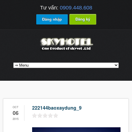
Tư vấn:
0909.448.608
Đăng nhập
Đăng ký
222144baoxaydung_9
OCT
06
2015