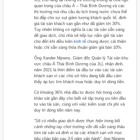
quan trọng của châu Á – Thái Bình Dương và các
thị trường mà nhu cầu du lịch trong nước chưa thể
bù đắp cho sự sụt giảm lượng khách quốc tế, định
giá tài sản khách sạn gần như đã giảm tới 30%.
Tuy nhiên không có nghĩa là các tài sản sẵn sàng
để giao dịch, chủ nhà sẽ tiếp tục nắm giữ tài sản
cho đến khi điều kiện
kinh tế
chung được cải thiện
hoặc chỉ sẵn sàng thỏa thuận giảm giá bán 10%.
Ông Xander Nijnens, Giám đốc Quản lý Tài sản khu
vực châu Á Thái Bình Dương của JLL nhận định,
năm 2021 là thời điểm tái đầu tư vào các tài sản
khách sạn vì các chủ sở hữu đang bắt đầu cảm
thấy áp lực tìm khách mua hoặc duy trì dòng tiền.
Có khoảng 36% nhà đầu tư được hỏi trong cuộc
khảo sát gần đây cho biết sẽ tập trung ưu tiên đầu
tư vào tài sản, cùng với việc kiểm soát chi phí và
duy trì dòng tiền năm nay
.
“Sẽ có nhiều giao dịch được thực hiện trong bối
cảnh những tay chơi trường vốn đã sẵn sàng thâu
tóm tài sản và định vị lại các khách sạn với mục
tiêu chào bán sau 3-5 năm vận hành”,
ông Nijnens