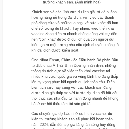
trường khách sạn. (Ảnh minh hoạ).
Khách sạn và các lĩnh vực du lịch giải trí đã bị ảnh
hưởng nặng nề trong đại dịch, với việc các thành
phố đóng cửa và những lo ngại về sức khỏe đã hạn
chế số lượng du khách. Tuy nhiên, việc triển khai
vaccine đang diễn ra nhanh chóng cùng với sự dồn
nén “cơn khát” được đi du lịch của con người dự
kiến tạo ra một lượng nhu cầu dịch chuyển khổng lồ
khi đại dịch được kiểm soát.
Ông Nihat Ercan, Giám đốc Điều hành Bộ phận Đầu
tư JLL châu Á Thái Bình Dương nhận định, những
thông tin tích cực về việc triển khai vaccine tại
nhiều khu vực, quốc gia và vùng lãnh thổ đang thắp
lên hy vọng phục hồi ngành du lịch toàn cầu. Diễn
biến tích cực này cùng với các khách sạn đang
được định giá thấp so với trước đại dịch đã bắt đầu
thôi thúc các nhà đầu tư hành động nhanh để không
bỏ lỡ cơ hội thâu tóm tài sản giá tốt.
Các chuyên gia dự báo nhờ cú hích vaccine, dự
kiến thị trường khách sạn sẽ phục hồi hoàn toàn
năm 2024, dẫn đến sự gia tăng làn sóng huy động