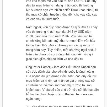
vốn khá mạnh mẽ vào các tài sản lưu trú. Các quỹ
đầu tư mạo hiểm lớn đang nhập cuộc thị trường
M&A khách sạn với nhiều chiến lược khác nhau, từ
thu mua cổ phần truyền thống đến cho vay cấp cao
và cho vay lãi suất thấp.
Năm ngoái, vốn huy động được từ quỹ đầu tư chảy
vào thị trường khách sạn đạt 24,5 tỷ USD năm
2020, bằng với mức năm 2016. Với tiềm lực tài
chính đáng kể, các quỹ đầu tư mạo hiểm vốn hóa
tốt dự kiến thúc đẩy số lượng lớn các giao dịch
trong năm nay. Tuy nhiên, một chướng ngại nhỏ là
hiện vẫn chưa có sự thống nhất cao về mức giá
giao dịch giữa chủ sở hữu và nhà đầu tư.
Ông Peter Harper, Giám đốc Điều hành Khách sạn
của JLL đánh giá, cho đến khi cuộc khủng hoảng
của ngành du lịch được kiểm soát, các quỹ đầu tư
mạo hiểm và nhóm cá nhân có giá trị ròng cao sẽ
có nhiều cơ hội “lấn sân” vào thị trường tài sản
khách sạn. Vì đa số các chủ sở hữu sẽ tiếp tục cần
hỗ trợ tài chính hoặc chỉ có thể liên tục dựa vào
ngân hàng.
JLL cho rằng tại những thị trường không là cửa ngõ