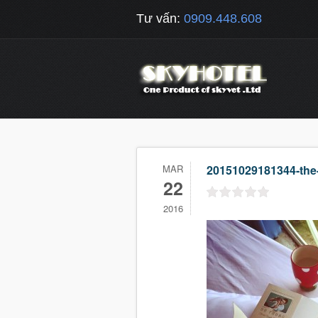
Tư vấn:
0909.448.608
MAR
20151029181344-the-c
22
2016