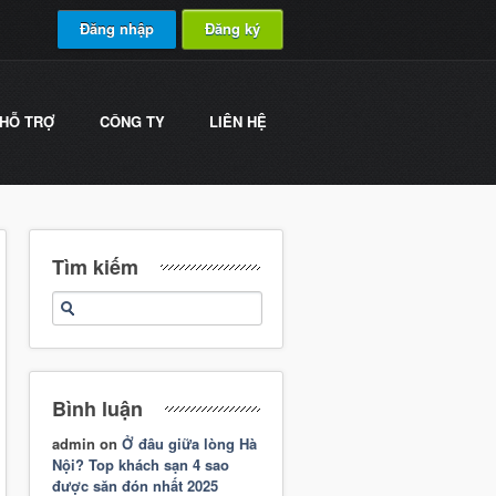
Đăng nhập
Đăng ký
HỖ TRỢ
CÔNG TY
LIÊN HỆ
Tìm kiếm
Bình luận
admin
on
Ở đâu giữa lòng Hà
Nội? Top khách sạn 4 sao
được săn đón nhất 2025