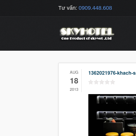
Tư vấn:
0909.448.608
AUG
1362021976-khach-s
18
2013