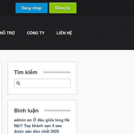
Đăng nhập
Đăng ký
HỖ TRỢ
CÔNG TY
LIÊN HỆ
Tìm kiếm
Bình luận
admin
on
Ở đâu giữa lòng Hà
Nội? Top khách sạn 4 sao
được săn đón nhất 2025