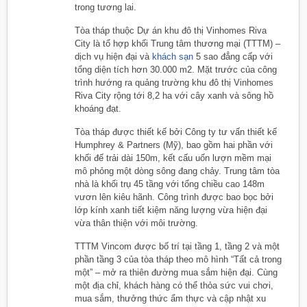
trong tương lai.
Tòa tháp thuộc Dự án khu đô thị Vinhomes Riva
City là tổ hợp khối Trung tâm thương mại (TTTM) –
dịch vụ hiện đại và
khách sạn
5 sao đẳng cấp với
tổng diện tích hơn 30.000 m2. Mặt trước của công
trình hướng ra quảng trường khu đô thị Vinhomes
Riva City rộng tới 8,2 ha với cây xanh và sông hồ
khoáng đạt.
Tòa tháp được thiết kế bởi Công ty tư vấn thiết kế
Humphrey & Partners (Mỹ), bao gồm hai phần với
khối đế trải dài 150m, kết cấu uốn lượn mềm mại
mô phỏng một dòng sông đang chảy. Trung tâm tòa
nhà là khối trụ 45 tầng với tổng chiều cao 148m
vươn lên kiêu hãnh. Công trình được bao bọc bởi
lớp kính xanh tiết kiệm năng lượng vừa hiện đại
vừa thân thiện với môi trường.
TTTM Vincom được bố trí tại tầng 1, tầng 2 và một
phần tầng 3 của tòa tháp theo mô hình “Tất cả trong
một” – mở ra thiên đường mua sắm hiện đại. Cùng
một địa chỉ, khách hàng có thể thỏa sức vui chơi,
mua sắm, thưởng thức ẩm thực và cập nhật xu