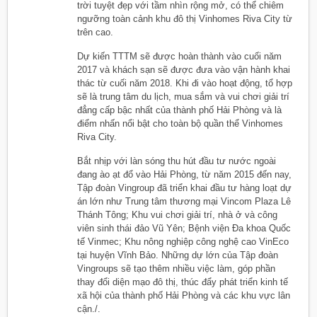
trời tuyệt đẹp với tầm nhìn rộng mở, có thể chiêm
ngưỡng toàn cảnh khu đô thị Vinhomes Riva City từ
trên cao.
Dự kiến TTTM sẽ được hoàn thành vào cuối năm
2017 và khách sạn sẽ được đưa vào vận hành khai
thác từ cuối năm 2018. Khi đi vào hoạt động, tổ hợp
sẽ là trung tâm du lịch, mua sắm và vui chơi giải trí
đẳng cấp bậc nhất của thành phố Hải Phòng và là
điểm nhấn nổi bật cho toàn bộ quần thể Vinhomes
Riva City.
Bắt nhịp với làn sóng thu hút đầu tư nước ngoài
đang ào ạt đổ vào Hải Phòng, từ năm 2015 đến nay,
Tập đoàn Vingroup đã triển khai đầu tư hàng loạt dự
án lớn như Trung tâm thương mại Vincom Plaza Lê
Thánh Tông; Khu vui chơi giải trí, nhà ở và công
viên sinh thái đảo Vũ Yên; Bệnh viện Đa khoa Quốc
tế Vinmec; Khu nông nghiệp công nghệ cao VinEco
tại huyện Vĩnh Bảo. Những dự lớn của Tập đoàn
Vingroups sẽ tạo thêm nhiều việc làm, góp phần
thay đổi diện mạo đô thị, thúc đẩy phát triển kinh tế
xã hội của thành phố Hải Phòng và các khu vực lân
cận./.