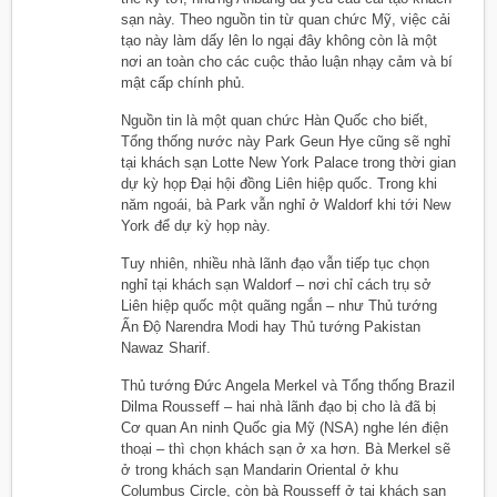
sạn này. Theo nguồn tin từ quan chức Mỹ, việc cải
tạo này làm dấy lên lo ngại đây không còn là một
nơi an toàn cho các cuộc thảo luận nhạy cảm và bí
mật cấp chính phủ.
Nguồn tin là một quan chức Hàn Quốc cho biết,
Tổng thống nước này Park Geun Hye cũng sẽ nghỉ
tại khách sạn Lotte New York Palace trong thời gian
dự kỳ họp Đại hội đồng Liên hiệp quốc. Trong khi
năm ngoái, bà Park vẫn nghỉ ở Waldorf khi tới New
York để dự kỳ họp này.
Tuy nhiên, nhiều nhà lãnh đạo vẫn tiếp tục chọn
nghỉ tại khách sạn Waldorf – nơi chỉ cách trụ sở
Liên hiệp quốc một quãng ngắn – như Thủ tướng
Ấn Độ Narendra Modi hay Thủ tướng Pakistan
Nawaz Sharif.
Thủ tướng Đức Angela Merkel và Tổng thống Brazil
Dilma Rousseff – hai nhà lãnh đạo bị cho là đã bị
Cơ quan An ninh Quốc gia Mỹ (NSA) nghe lén điện
thoại – thì chọn khách sạn ở xa hơn. Bà Merkel sẽ
ở trong khách sạn Mandarin Oriental ở khu
Columbus Circle, còn bà Rousseff ở tại khách sạn