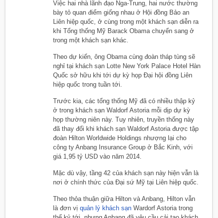
Việc hai nhà lãnh đạo Nga-Trung, hai nước thường
bày tỏ quan điểm giống nhau ở Hội đồng Bảo an
Liên hiệp quốc, ở cùng trong một khách sạn diễn ra
khi Tổng thống Mỹ Barack Obama chuyển sang ở
trong một khách sạn khác.
Theo dự kiến, ông Obama cùng đoàn tháp tùng sẽ
nghỉ tại khách sạn Lotte New York Palace Hotel Hàn
Quốc sở hữu khi tới dự kỳ họp Đại hội đồng Liên
hiệp quốc trong tuần tới.
Trước kia, các tổng thống Mỹ đã có nhiều thập kỷ
ở trong khách sạn Waldorf Astoria mỗi dịp dự kỳ
họp thường niên này. Tuy nhiên, truyền thống này
đã thay đổi khi khách sạn Waldorf Astoria được tập
đoàn Hilton Worldwide Holdings nhượng lại cho
công ty Anbang Insurance Group ở Bắc Kinh, với
giá 1,95 tỷ USD vào năm 2014.
Mặc dù vậy, tầng 42 của khách sạn này hiện vẫn là
nơi ở chính thức của Đại sứ Mỹ tại Liên hiệp quốc.
Theo thỏa thuận giữa Hilton và Anbang, Hilton vẫn
là đơn vị
quản lý khách sạn
Wardorf Astoria trong
thế kỷ tới, nhưng Anbang đã yêu cầu cải tạo khách