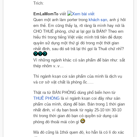
Trích:
EmLaMomTo
viết
Quen một anh làm porter trong
khách sạn
, anh ý hỏi
em thế. Em cũng thấy lạ, rõ ràng là mình hay nói là
CHO THUÊ phòng, chứ ai lại gọi là BÁN? Theo em
hiểu thì trong tiếng Việt việc mình trả tiền để được
quyền sử dụng một thứ gì đó trong một thời gian
nhất định, sau đó sẽ trả lại thì gọi là Thuê chứ nhỉ?
Vì những ngành khác có sản phẩm để bán như: sắt
thép nhôm v..v…
Thì ngành ksạn coi sản phẩm của mình là dịch vụ
và cơ sở vật chất là phòng ốc…..
Thật ra từ BÁN PHÒNG dùng phổ biến hơn từ
THUÊ PHÒNG
là vì ngành ksạn coi đây như sản
phẩm của mình, dùng để bán. Bán trong 1 thời gian
nhất định, ví dụ bạn book từ ngày 25-10 tới 30-10
thì trong thời gian đó bạn có quyền sử dụng cái
phòng đó thoải mái còn gì
Mà đó cũng là 1thói quen đó, ko hẳn là có lí do xác