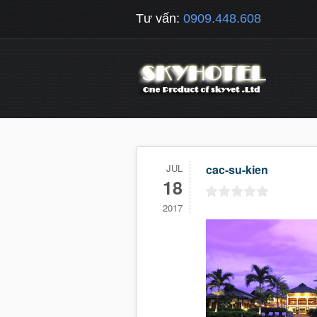
Tư vấn:
0909.448.608
JUL
cac-su-kien
18
2017