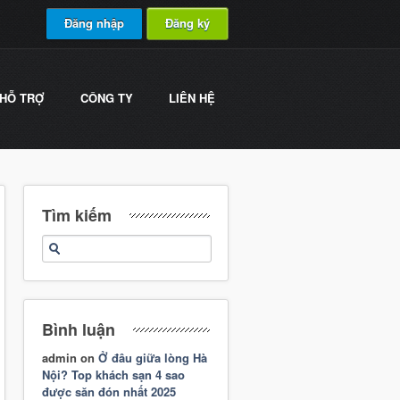
Đăng nhập
Đăng ký
HỖ TRỢ
CÔNG TY
LIÊN HỆ
Tìm kiếm
Bình luận
admin
on
Ở đâu giữa lòng Hà
Nội? Top khách sạn 4 sao
được săn đón nhất 2025