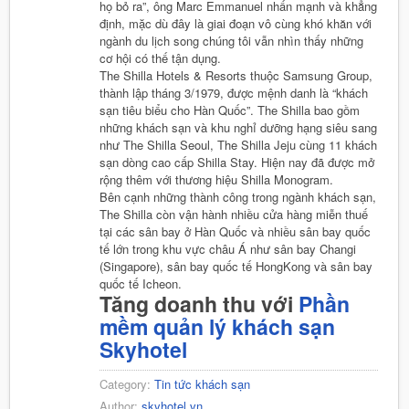
họ bỏ ra”, ông Marc Emmanuel nhấn mạnh và khẳng
định, mặc dù đây là giai đoạn vô cùng khó khăn với
ngành du lịch song chúng tôi vẫn nhìn thấy những
cơ hội có thế tận dụng.
The Shilla Hotels & Resorts thuộc Samsung Group,
thành lập tháng 3/1979, được mệnh danh là “khách
sạn tiêu biểu cho Hàn Quốc”. The Shilla bao gồm
những khách sạn và khu nghỉ dưỡng hạng siêu sang
như The Shilla Seoul, The Shilla Jeju cùng 11 khách
sạn dòng cao cấp Shilla Stay. Hiện nay đã được mở
rộng thêm với thương hiệu Shilla Monogram.
Bên cạnh những thành công trong ngành khách sạn,
The Shilla còn vận hành nhiều cửa hàng miễn thuế
tại các sân bay ở Hàn Quốc và nhiều sân bay quốc
tế lớn trong khu vực châu Á như sân bay Changi
(Singapore), sân bay quốc tế HongKong và sân bay
quốc tế Icheon.
Tăng doanh thu với
Phần
mềm quản lý khách sạn
Skyhotel
Category:
Tin tức khách sạn
Author:
skyhotel.vn