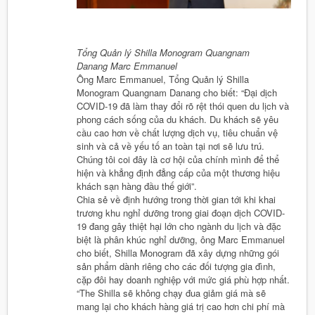
Tổng Quản lý Shilla Monogram Quangnam
Danang Marc Emmanuel
Ông Marc Emmanuel, Tổng Quản lý Shilla
Monogram Quangnam Danang cho biết: “Đại dịch
COVID-19 đã làm thay đổi rõ rệt thói quen du lịch và
phong cách sống của du khách. Du khách sẽ yêu
cầu cao hơn về chất lượng dịch vụ, tiêu chuẩn vệ
sinh và cả về yếu tố an toàn tại nơi sẽ lưu trú.
Chúng tôi coi đây là cơ hội của chính mình để thể
hiện và khẳng định đẳng cấp của một thương hiệu
khách sạn hàng đầu thế giới”.
Chia sẻ về định hướng trong thời gian tới khi khai
trương khu nghỉ dưỡng trong giai đoạn dịch COVID-
19 đang gây thiệt hại lớn cho ngành du lịch và đặc
biệt là phân khúc nghỉ dưỡng, ông Marc Emmanuel
cho biết, Shilla Monogram đã xây dựng những gói
sản phẩm dành riêng cho các đối tượng gia đình,
cặp đôi hay doanh nghiệp với mức giá phù hợp nhất.
“The Shilla sẽ không chạy đua giảm giá mà sẽ
mang lại cho khách hàng giá trị cao hơn chi phí mà