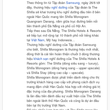
Theo thông tin từ Tập đoàn
Samsung
, ngày 26/6 tới
đây, thương hiệu
nghỉ dưỡng
của Tập đoàn là The
Shilla sẽ khai trương khu nghỉ dưỡng đầu tiên ở bên
ngoài Hàn Quốc mang tên Shilla Monogram
Quangnam Danang, nằm giữa trục đường biển nối
liền thành phố Đà Nẵng và phố cổ Hội An.
Tiếp theo sau Đà Nẵng, The Shilla Hotels & Resorts
sẽ tiếp tục mở rộng tại 10 thành phố nổi tiếng khác
tại
Việt Nam
, Mỹ hay Indonesia…
Thương hiệu nghỉ dưỡng của Tập đoàn Samsung
cho biết, Shilla Monogram là thương hiệu mới nhất,
đồng thời là cái tên hoàn thiện chuỗi 3 dòng thương
hiệu
khách sạn
nghỉ dưỡng của The Shilla Hotels &
Resorts gồm: The Shilla (dòng siêu sang – luxury),
Shilla Monogram (dòng hạng sang – upper upscale)
và Shilla Stay (dòng cao cấp – upscale).
Shilla Monogram được phát triển dành riêng cho thị
trường khách hàng cao cấp với phong cách dịch vụ
mang đậm chất Hàn Quốc hòa hợp với những giá trị
đặc trưng của địa phương. Shilla Monogram Danang
là lần đầu tiên đánh dấu sự xuất hiện của The Shilla
bên ngoài lãnh thổ Hàn Quốc và cũng là dự án đầu
tiên tại thị trường Việt Nam.
Đối tác chiến lược hợp tác với The Shilla trong lần