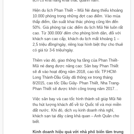
lịch có khả năng khai thác quanh năm.
Hiện du lịch Phan Thiết – Mũi Né đang thiếu khoảng
10.000 phòng trong những đợt cao điểm. Vào mùa
thấp điểm, tần suất khai thác phòng cũng lên đến
50%. Giá phòng tại các điểm du lịch Mũi Né luôn rất
cao. Từ 300.000/ đêm cho phòng bình dân, đối với
khách sạn cao cấp, khách du lịch mất khoảng 1 –
2,5 triệu đồng/ngày, riêng loại hình biệt thự cho thuê
có giá từ 3-6 triệu/ngày.
Thêm vào đó, giao thông hạ tầng của Phan Thiết-
Mũi né đang được nâng cao: Sân bay Phan Thiết
sẽ đi vào hoạt động năm 2018, cao tốc TP.HCM-
Long Thành-Dầu Giây đã thông xe trong tháng
8/2015, cao tốc Dầu Giây- Phan Thiết, Nha Trang-
Phan Thiết sẽ được khởi công trong năm 2017…
Việc sân bay và cao tốc hình thành sẽ giúp Mũi Né
thu hút lượng khách đổ về từ Quốc tế và mọi miền
đất nước. Khi đó, dịch vụ kinh doanh nhà nghỉ,
khách sạn tại đây càng khả quan – Anh Quân cho
biết.
Kinh doanh hiệu quả với nhà phố biển tầm trung