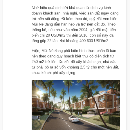
Nhờ hiệu quả sinh lời khả quan từ dịch vụ kinh
doanh khách sạn, nhà nghỉ, việc săn đất ngày càng
trở nên sôi động. Đi kèm theo đó, quỹ đất ven biển
Mũi Né đang dần hạn hẹp và trở nên đắt đỏ. Theo
thống kê, nếu như vào năm 2004, giá đất mặt tiền
biển chỉ 20 USD/m2 thì đến 2016, con số này đã
tăng gấp 22 lần, đạt khoảng 400-600 USD/m2.
Hiện, Mũi Né đang phổ biến hình thức phân lô bán
nền theo dạng quy hoạch biệt thự có diện tích từ
250 m2 trở lên. Do đó, để xây khách sạn, nhà đầu
tư phải bỏ ra số vốn khoảng 2,5 tỷ cho một nền đất,
chưa kể chi phí xây dựng.