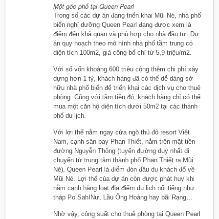
Một góc phố tại Queen Pearl
Trong số các dự án đang triển khai Mũi Né, nhà phố
biển nghỉ dưỡng Queen Pearl đang được xem là
điểm đến khả quan và phù hợp cho nhà đầu tư. Dự
án quy hoạch theo mô hình nhà phố tầm trung có
diện tích 100m2, giá công bố chỉ từ 5,9 triệu/m2.
Với số vốn khoảng 600 triệu cộng thêm chi phí xây
dựng hơn 1 tỷ, khách hàng đã có thể dễ dàng sở
hữu nhà phố biển để triển khai các dịch vụ cho thuê
phòng. Cũng với tầm tiền đó, khách hàng chỉ có thể
mua một căn hộ diện tích dưới 50m2 tại các thành
phố du lịch.
Với lợi thế nằm ngay cửa ngõ thủ đô resort Việt
Nam, cạnh sân bay Phan Thiết, nằm trên mặt tiền
đường Nguyễn Thông (tuyến đường duy nhất di
chuyển từ trung tâm thành phố Phan Thiết ra Mũi
Né), Queen Pearl là điểm đón đầu du khách đổ về
Mũi Né. Lợi thế của dự án còn được phát huy khi
nằm cạnh hàng loạt địa điểm du lịch nổi tiếng như
tháp Po SahINư, Lầu Ông Hoàng hay bãi Rạng…
Nhờ vậy, công suất cho thuê phòng tại Queen Pearl