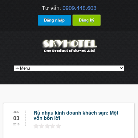
Tư vấn:
0909.448.608
Đăng nhập
Đăng ký
Rủ nhau kinh doanh khách sạn: Một
JUN
03
vốn bốn lời
2016