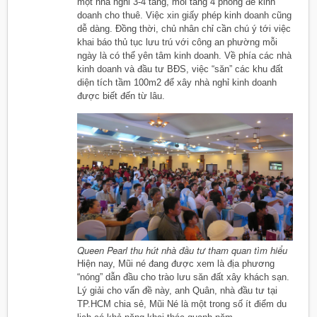
một nhà nghỉ 3-4 tầng, mỗi tầng 4 phòng để kinh
doanh cho thuê. Việc xin giấy phép kinh doanh cũng
dễ dàng. Đồng thời, chủ nhân chỉ cần chú ý tới việc
khai báo thủ tục lưu trú với công an phường mỗi
ngày là có thể yên tâm kinh doanh. Về phía các nhà
kinh doanh và đầu tư BĐS, việc “săn” các khu đất
diện tích tầm 100m2 để xây nhà nghỉ kinh doanh
được biết đến từ lâu.
Queen Pearl thu hút nhà đầu tư tham quan tìm hiểu​
Hiện nay, Mũi né đang được xem là địa phương
“nóng” dẫn đầu cho trào lưu săn đất xây khách sạn.
Lý giải cho vấn đề này, anh Quân, nhà đầu tư tại
TP.HCM chia sẻ, Mũi Né là một trong số ít điểm du