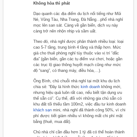
Không hòa thì phát
Dạo quanh các địa điểm du lịch nổi tiếng như Mũi
Né, Vũng Tàu, Nha Trang, Đà Nẵng…phố nhà nghỉ
mọc lên san sát. Càng về gần biển, dịch vụ này
càng trở nên nhộn nhịp và sầm uất.
Theo đó, nhà nghỉ được phân thành nhiều loại: loại
cao 5-7 tầng, trung bình 4 tầng và thấp hơn. Mức
giá cho thuê phòng nghỉ tùy thuộc vào vị trí “đắc
địa” (gần biển, gần các tụ điểm vui chơi, hoặc gần
các trục lộ giao thông huyết mạch cũng như mức
độ “sang”, có thang máy, điều hòa,…).
Ông Bình, chủ chuỗi nhà nghỉ tại một khu du lịch
chia sẻ: “Đây là hình thức
kinh doanh
không mới,
nhưng hiệu quả luôn rất cao, nếu biết tận dụng ưu
thế sẵn có”. Cụ thể, đối với những gia chủ sẵn có
khu đất tối thiểu tầm 100m2, việc đầu tư kinh doanh
khách sạn
mini, nhà nghỉ đã thành công 50%, vì chi
phí được tiết giảm nhiều vì không mất chi phí mặt
bằng (thuê, mua đất).
Chủ nhà chỉ cần đầu hơn 1 tỷ đã có thể hoàn thành