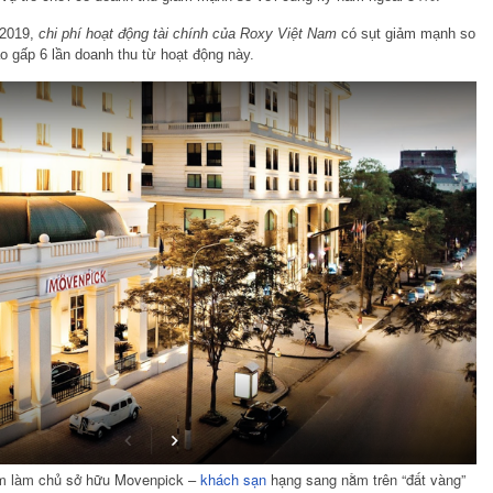
 2019,
chi phí hoạt động tài chính của Roxy Việt Nam
có sụt giảm mạnh so
o gấp 6 lần doanh thu từ hoạt động này.
m làm chủ sở hữu Movenpick –
khách sạn
hạng sang nằm trên “đất vàng”