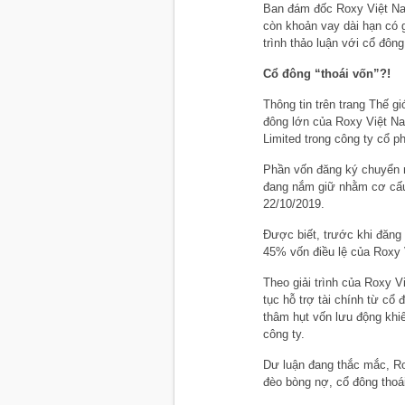
Ban đám đốc Roxy Việt Nam
còn khoản vay dài hạn có g
trình thảo luận với cổ đông
Cổ đông “thoái vốn”?!
Thông tin trên trang Thế gi
đông lớn của Roxy Việt N
Limited trong công ty cổ 
Phần vốn đăng ký chuyển 
đang nắm giữ nhằm cơ cấu 
22/10/2019.
Được biết, trước khi đăng 
45% vốn điều lệ của Roxy
Theo giải trình của Roxy V
tục hỗ trợ tài chính từ cổ
thâm hụt vốn lưu động khiế
công ty.
Dư luận đang thắc mắc, Rox
đèo bòng nợ, cổ đông thoá