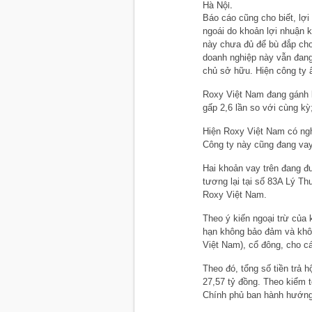
Hà Nội.
Báo cáo cũng cho biết, lợi
ngoái do khoản lợi nhuận k
này chưa đủ để bù đắp cho
doanh nghiệp này vẫn đang 
chủ sở hữu. Hiện công ty 
Roxy Việt Nam đang gánh
gấp 2,6 lần so với cùng kỳ
Hiện Roxy Việt Nam có nghĩ
Công ty này cũng đang vay
Hai khoản vay trên đang đư
tương lại tại số 83A Lý T
Roxy Việt Nam.
Theo ý kiến ngoại trừ của
hạn không bảo đảm và khôn
Việt Nam), cổ đông, cho cá
Theo đó, tổng số tiền trả h
27,57 tỷ đồng. Theo kiểm t
Chính phủ ban hành hướng d