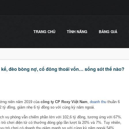
TRANG CHỦ
TÍNH NĂNG
BẢNG GIÁ
y kế, đèo bòng nợ, cổ đông thoái vốn… sống sót thế nào?
hường niên năm 2019 của
công ty CP Roxy Việt Nam
,
doanh thu
thuần 6
2 tỷ đồng, giảm nhẹ 6 tỷ đồng so với cùng kỳ năm ngoái.
ịch vụ phòng vẫn chiếm phần lớn với 102,6 tỷ đồng, tương ứng với 67%.
 trò chơi điện tử có thưởng đóng góp lần lượt là 20% và 7%. Tuy nhiên,
 vụ trò chơi có doanh thu giảm mạnh so với cùng kỳ năm ngoái 54%.