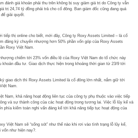
 đánh giá khoản phải thu trên không bị suy giảm giá trị do Công ty vẫn
iá trị 24,74 tỷ đồng phải trả cho cổ đông. Ban giám đốc cũng đang quá
 để giải quyết.
ới tiếp thị online cho biết, mới đây, Công ty Roxy Assets Limited – là cổ
am đăng ký chuyển nhượng hơn 50% phần vốn góp của Roxy Assets
phần Roxy Việt Nam.
nhượng chiếm tới 23% vốn điều lệ của Roxy Việt Nam do tổ chức này
khoản đầu tư. Giao dịch thực hiện trong khoảng thời gian từ 23/9 tới
ký giao dịch thì Roxy Assets Limited là cổ đông lớn nhất, nắm giữ tới
 Việt Nam.
iệt Nam, khả năng hoạt động liên tục của công ty phụ thuộc vào việc tiếp
 đông và sự thành công của các hoạt động trong tương lai. Việc lỗ lũy kế và
n phía kiểm toán nghi vấn đáng kể tới khả năng tiếp tục hoạt động của
y Việt Nam sẽ “sống sót” như thế nào khi rơi vào tình trạng lỗ lũy kế,
i vốn như hiện nay?.