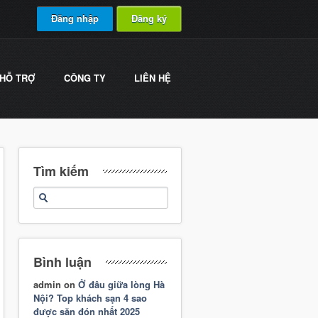
Đăng nhập
Đăng ký
HỖ TRỢ
CÔNG TY
LIÊN HỆ
Tìm kiếm
Bình luận
admin
on
Ở đâu giữa lòng Hà
Nội? Top khách sạn 4 sao
được săn đón nhất 2025