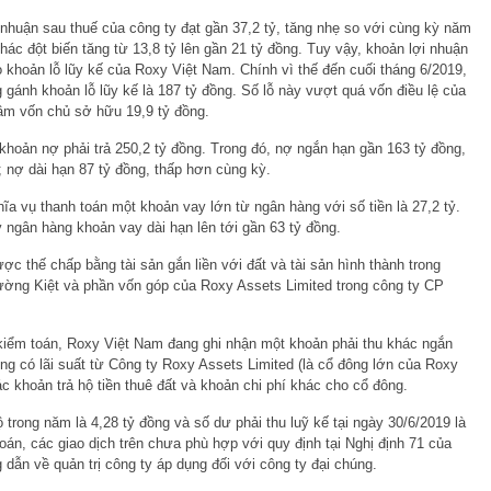
 nhuận sau thuế của công ty đạt gần 37,2 tỷ, tăng nhẹ so với cùng kỳ năm
hác đột biến tăng từ 13,8 tỷ lên gần 21 tỷ đồng. Tuy vậy, khoản lợi nhuận
 khoản lỗ lũy kế của Roxy Việt Nam. Chính vì thế đến cuối tháng 6/2019,
gánh khoản lỗ lũy kế là 187 tỷ đồng. Số lỗ này vượt quá vốn điều lệ của
âm vốn chủ sở hữu 19,9 tỷ đồng.
 khoản nợ
phải trả 250,2 tỷ đồng. Trong đó, nợ ngắn hạn gần 163 tỷ đồng,
; nợ dài hạn 87 tỷ đồng, thấp hơn cùng kỳ.
a vụ thanh toán một khoản vay lớn từ ngân hàng với số tiền là 27,2 tỷ.
 ngân hàng khoản vay dài hạn lên tới gần 63 tỷ đồng.
ợc thế chấp bằng tài sản gắn liền với đất và tài sản hình thành trong
hường Kiệt và phần vốn góp của Roxy Assets Limited trong công ty CP
 kiểm toán, Roxy Việt Nam đang ghi nhận một khoản phải thu khác ngắn
g có lãi suất từ Công ty Roxy Assets Limited (là cổ đông lớn của Roxy
c khoản trả hộ tiền thuê đất và khoản chi phí khác cho cổ đông.
ộ trong năm là 4,28 tỷ đồng và số dư phải thu luỹ kế tại ngày 30/6/2019 là
oán, các giao dịch trên chưa phù hợp với quy định tại Nghị định 71 của
ẫn về quản trị công ty áp dụng đối với công ty đại chúng.