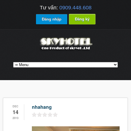
Tư vấn:
0909.448.608
Đăng nhập
Đăng ký
nhahang
DEC
14
2013