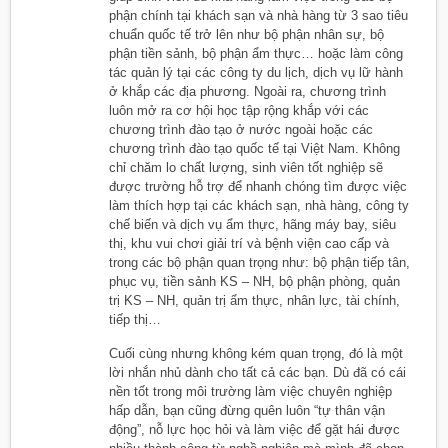
phận chính tại khách sạn và nhà hàng từ 3 sao tiêu
chuẩn quốc tế trở lên như bộ phận nhân sự, bộ
phận tiền sảnh, bộ phận ẩm thực… hoặc làm công
tác quản lý tại các công ty du lịch, dịch vụ lữ hành
ở khắp các địa phương. Ngoài ra, chương trình
luôn mở ra cơ hội học tập rộng khắp với các
chương trình đào tạo ở nước ngoài hoặc các
chương trình đào tạo quốc tế tại Việt Nam. Không
chỉ chăm lo chất lượng, sinh viên tốt nghiệp sẽ
được trường hỗ trợ để nhanh chóng tìm được việc
làm thích hợp tại các khách sạn, nhà hàng, công ty
chế biến và dịch vụ ẩm thực, hãng máy bay, siêu
thị, khu vui chơi giải trí và bệnh viện cao cấp và
trong các bộ phận quan trọng như: bộ phận tiếp tân,
phục vụ, tiền sảnh KS – NH, bộ phận phòng, quản
trị KS – NH, quản trị ẩm thực, nhân lực, tài chính,
tiếp thị…
Cuối cùng nhưng không kém quan trọng, đó là một
lời nhắn nhủ dành cho tất cả các bạn. Dù đã có cái
nền tốt trong môi trường làm việc chuyên nghiệp
hấp dẫn, bạn cũng đừng quên luôn “tự thân vận
động”, nỗ lực học hỏi và làm việc để gặt hái được