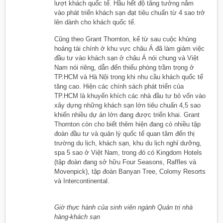
lượt khách quốc tế. Hầu hết độ tăng tưởng nằm
vào phát triển khách sạn đạt tiêu chuẩn từ 4 sao trở
lên dành cho khách quốc tế.
Cũng theo Grant Thornton, kể từ sau cuộc khủng
hoảng tài chính ở khu vực châu Á đã làm giảm việc
đầu tư vào khách sạn ở châu Á nói chung và Việt
Nam nói riêng, dẫn đến thiếu phòng trầm trọng ở
TP.HCM và Hà Nội trong khi nhu cầu khách quốc tế
tăng cao. Hiện các chính sách phát triển của
TP.HCM là khuyến khích các nhà đầu tư bỏ vốn vào
xây dựng những khách sạn lớn tiêu chuẩn 4,5 sao
khiến nhiều dự án lớn đang được triển khai. Grant
Thornton còn cho biết thêm hiện đang có nhiều tập
đoàn đầu tư và quản lý quốc tế quan tâm đến thị
trường du lịch, khách sạn, khu du lịch nghỉ dưỡng,
spa 5 sao ở Việt Nam, trong đó có Kingdom Hotels
(tập đoàn đang sở hữu Four Seasons, Raffles và
Movenpick), tập đoàn Banyan Tree, Colomy Resorts
và Intercontinental.
Giờ thực hành của sinh viên ngành Quản trị nhà
hàng-khách sạn