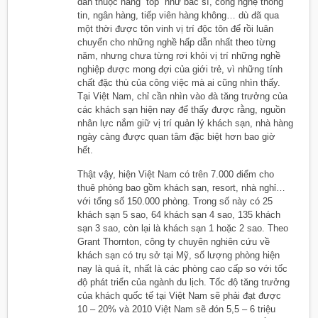
dẫn thuộc hàng “top” như bác sĩ, công nghệ thông
tin, ngân hàng, tiếp viên hàng không… dù đã qua
một thời được tôn vinh vị trí độc tôn để rồi luân
chuyển cho những nghề hấp dẫn nhất theo từng
năm, nhưng chưa từng rơi khỏi vị trí những nghề
nghiệp được mong đợi của giới trẻ, vì những tính
chất đặc thù của công việc mà ai cũng nhìn thấy.
Tại Việt Nam, chỉ cần nhìn vào đà tăng trưởng của
các khách sạn hiện nay để thấy được rằng, nguồn
nhân lực nắm giữ vị trí quản lý khách sạn, nhà hàng
ngày càng được quan tâm đặc biệt hơn bao giờ
hết.
Thật vậy, hiện Việt Nam có trên 7.000 điểm cho
thuê phòng bao gồm khách sạn, resort, nhà nghỉ…
với tổng số 150.000 phòng. Trong số này có 25
khách sạn 5 sao, 64 khách sạn 4 sao, 135 khách
sạn 3 sao, còn lại là khách sạn 1 hoặc 2 sao. Theo
Grant Thornton, công ty chuyên nghiên cứu về
khách sạn có trụ sở tại Mỹ, số lượng phòng hiện
nay là quá ít, nhất là các phòng cao cấp so với tốc
độ phát triển của ngành du lịch. Tốc độ tăng trưởng
của khách quốc tế tại Việt Nam sẽ phải đạt được
10 – 20% và 2010 Việt Nam sẽ đón 5,5 – 6 triệu