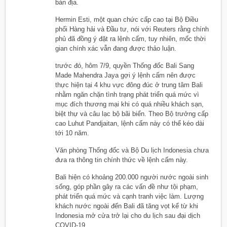
bản địa.
Hermin Esti, một quan chức cấp cao tại Bộ Điều
phối Hàng hải và Đầu tư, nói với Reuters rằng chính
phủ đã đồng ý đặt ra lệnh cấm, tuy nhiên, mốc thời
gian chính xác vẫn đang được thảo luận.
trước đó, hôm 7/9, quyền Thống đốc Bali Sang
Made Mahendra Jaya gợi ý lệnh cấm nên được
thực hiện tại 4 khu vực đông đúc ở trung tâm Bali
nhằm ngăn chặn tình trạng phát triển quá mức vì
mục đích thương mại khi có quá nhiều khách sạn,
biệt thự và câu lạc bộ bãi biển. Theo Bộ trưởng cấp
cao Luhut Pandjaitan, lệnh cấm này có thể kéo dài
tới 10 năm.
Văn phòng Thống đốc và Bộ Du lịch Indonesia chưa
đưa ra thông tin chính thức về lệnh cấm này.
Bali hiện có khoảng 200.000 người nước ngoài sinh
sống, góp phần gây ra các vấn đề như tội phạm,
phát triển quá mức và cạnh tranh việc làm. Lượng
khách nước ngoài đến Bali đã tăng vọt kể từ khi
Indonesia mở cửa trở lại cho du lịch sau đại dịch
COVID-19.