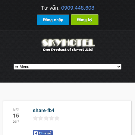
Tư vấn:
0909.448.608
Đăng nhập
Đăng ký
share-fb4
MAY
15
2017