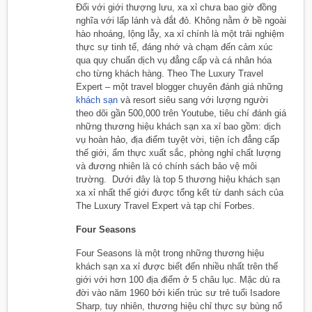
Đối với giới thượng lưu, xa xỉ chưa bao giờ đồng
nghĩa với lấp lánh và đắt đỏ. Không nằm ở bề ngoài
hào nhoáng, lộng lẫy, xa xỉ chính là một trải nghiệm
thực sự tinh tế, đáng nhớ và chạm đến cảm xúc
qua quy chuẩn dịch vụ đẳng cấp và cá nhân hóa
cho từng khách hàng. Theo The Luxury Travel
Expert – một travel blogger chuyên đánh giá những
khách sạn
và resort siêu sang với lượng người
theo dõi gần 500,000 trên Youtube, tiêu chí đánh giá
những thương hiệu khách sạn xa xỉ bao gồm: dịch
vụ hoàn hảo, địa điểm tuyệt vời, tiện ích đẳng cấp
thế giới, ẩm thực xuất sắc, phòng nghỉ chất lượng
và đương nhiên là có chính sách bảo vệ môi
trường. Dưới đây là top 5 thương hiệu khách sạn
xa xỉ nhất thế giới được tổng kết từ danh sách của
The Luxury Travel Expert và tạp chí Forbes.
Four Seasons
Four Seasons là một trong những thương hiệu
khách sạn xa xỉ được biết đến nhiều nhất trên thế
giới với hơn 100 địa điểm ở 5 châu lục. Mặc dù ra
đời vào năm 1960 bởi kiến trúc sư trẻ tuổi Isadore
Sharp, tuy nhiên, thương hiệu chỉ thực sự bùng nổ