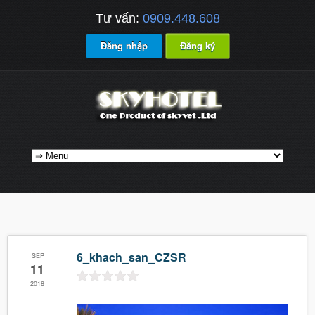
Tư vấn:
0909.448.608
Đăng nhập
Đăng ký
6_khach_san_CZSR
SEP
11
2018