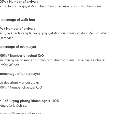
0% / Number of arrivals
ể cho ta có thể quyết định nhận phòng trên mức số lượng phòng của
percentage of walk-ins)
% / Number of arrivals
ết tỷ lệ khách vãng lai và giúp quyết định giá phòng áp dụng đối với khách
 làm việc
ercentage of overstays)
00% / Number of actual C/O
 rồi nhưng sẽ có một số trường hợp khách ở thêm. Tỷ lệ này sẽ cho ta
 trống để bán
percentage of understays)
ed departure = under-stays
00% / Number of actual C/O
h / số lượng phòng khách sạn x 100%
phòng của khách sạn