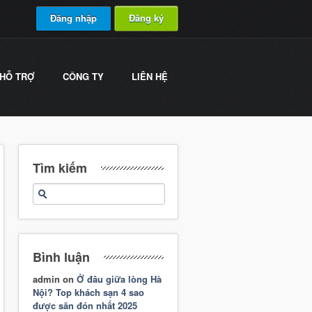
Đăng nhập
Đăng ký
HỖ TRỢ
CÔNG TY
LIÊN HỆ
Tìm kiếm
Bình luận
admin
on
Ở đâu giữa lòng Hà
Nội? Top khách sạn 4 sao
được săn đón nhất 2025