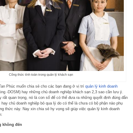
Công thức tính toán trong quản lý khách sạn
 Tan Phúc muốn chia sẻ cho các bạn đang ở vị trí
quản lý
kinh doanh
eting -DOSM) hay những chủ doanh nghiệp khách sạn 2,3 sao cần lưu ý.
y rất quan trọng, nó là con số để có thể đưa ra những quyết định đúng đắn
ay chủ doanh nghiệp bỏ qua lý do có thể là chưa có bộ phận nào phụ
ng thức này. Nay xin chia sẻ hy vọng sẽ giúp việc quản lý kinh doanh
n:
ng không đến