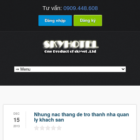
Tư vấn:
0909.448.608
Đăng nhập
Đăng ký
Nhung nac thang de tro thanh nha quan
DEC
15
ly khach san
2013