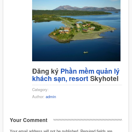
Đăng ký
Phần mềm quản lý
khách sạn, resort
Skyhotel
Category:
Author:
admin
Your Comment
Your email address will not be published.
Required fields are