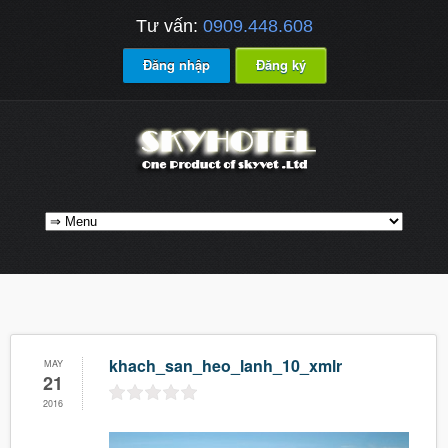
Tư vấn:
0909.448.608
Đăng nhập
Đăng ký
khach_san_heo_lanh_10_xmlr
MAY
21
2016