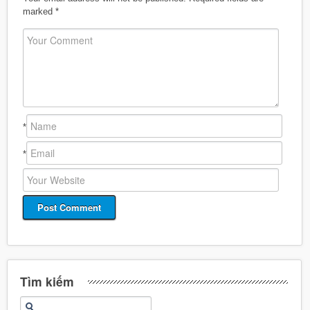
marked
*
*
*
Tìm kiếm