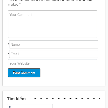
marked
*
*
*
Tìm kiếm