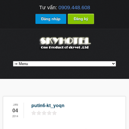
Tư vấn:
0909.448.608
Đăng nhập
Đăng ký
putin6-kt_yoqn
JAN
04
2014